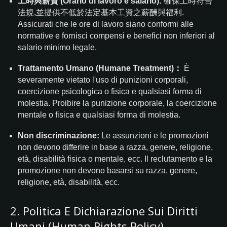
工時與薪資 (Orario di lavoro e salario):
確保工時符合
法規,並提供不低於法定基本工資之薪酬與福利.
Assicurati che le ore di lavoro siano conformi alle
normative e fornisci compensi e benefici non inferiori al
salario minimo legale.
Trattamento Umano (Humane Treatment)：
È
severamente vietato l'uso di punizioni corporali,
coercizione psicologica o fisica e qualsiasi forma di
molestia.
Proibire la punizione corporale, la coercizione
mentale o fisica e qualsiasi forma di molestia.
Non discriminazione:
Le assunzioni e le promozioni
non devono differire in base a razza, genere, religione,
età, disabilità fisica o mentale, ecc.
Il reclutamento e la
promozione non devono basarsi su razza, genere,
religione, età, disabilità, ecc.
2. Politica E Dichiarazione Sui Diritti
Umani (Human Rights Policy)