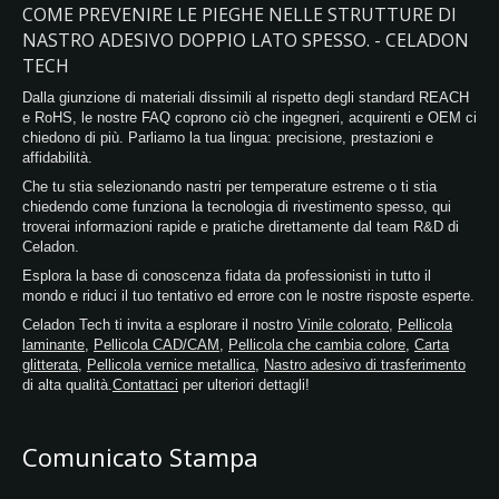
COME PREVENIRE LE PIEGHE NELLE STRUTTURE DI
NASTRO ADESIVO DOPPIO LATO SPESSO. - CELADON
TECH
Dalla giunzione di materiali dissimili al rispetto degli standard REACH
e RoHS, le nostre FAQ coprono ciò che ingegneri, acquirenti e OEM ci
chiedono di più. Parliamo la tua lingua: precisione, prestazioni e
affidabilità.
Che tu stia selezionando nastri per temperature estreme o ti stia
chiedendo come funziona la tecnologia di rivestimento spesso, qui
troverai informazioni rapide e pratiche direttamente dal team R&D di
Celadon.
Esplora la base di conoscenza fidata da professionisti in tutto il
mondo e riduci il tuo tentativo ed errore con le nostre risposte esperte.
Celadon Tech ti invita a esplorare il nostro
Vinile colorato
,
Pellicola
laminante
,
Pellicola CAD/CAM
,
Pellicola che cambia colore
,
Carta
glitterata
,
Pellicola vernice metallica
,
Nastro adesivo di trasferimento
di alta qualità.
Contattaci
per ulteriori dettagli!
Comunicato Stampa