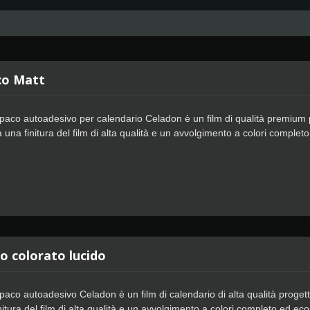
co Matt
le opaco autoadesivo per calendario Celadon è un film di qualità premium 
a una finitura del film di alta qualità e un avvolgimento a colori comp
 una posizionamento più veloce, con una colla speciale potente per un 
co colorato lucido
le opaco autoadesivo Celadon è un film di calendario di alta qualità proge
initura del film di alta qualità e un avvolgimento a colori completo ed 