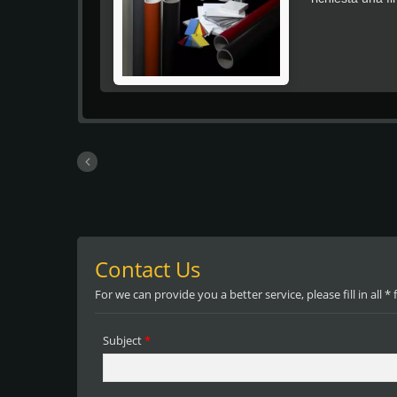
permette a ogni
piatto sulla tu
stupore. Anche 
all'acqua e ai 
all'utente di no