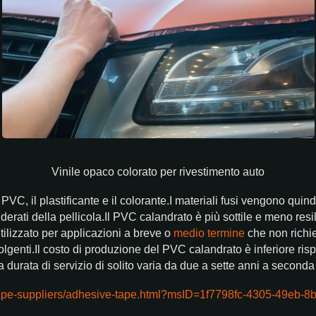
Vinile opaco colorato per rivestimento auto
C, il plastificante e il colorante.I materiali fusi vengono quindi
iderati della pellicola.Il PVC calandrato è più sottile e meno res
tilizzato per applicazioni a breve o
medio termine
che non richie
volgenti.Il costo di produzione del PVC calandrato è inferiore r
urata di servizio di solito varia da due a sette anni a seconda de
s/tape-suppliers/adhesive-tape.html?msID=1f7798fc-4305-49eb