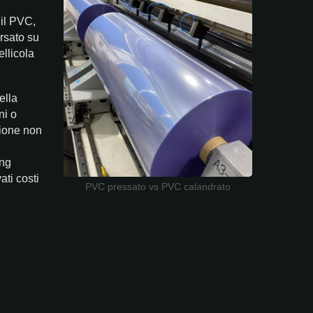
 il PVC,
ersato su
ellicola
ella
ni o
zione non
ing
ati costi
PVC pressato vs PVC calandrato