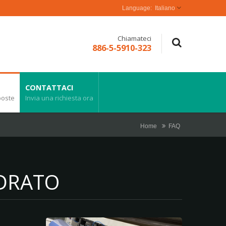
Italiano
Chiamateci
886-5-5910-323
CONTATTACI
poste
Invia una richiesta ora
Home
FAQ
NDRATO