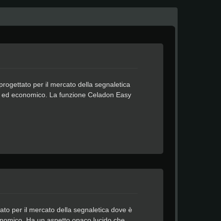
progettato per il mercato della segnaletica
leto ed economico. La funzione Celadon Easy
design senza residui.
ttato per il mercato della segnaletica dove è
economico. Ha un aspetto opaco lucido che