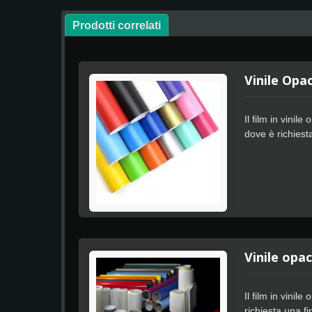
Prodotti correlati
Vinile Opa
Il film in vini
dove è richiest
Apply consente
Vinile opa
Il film in vini
richiesta una f