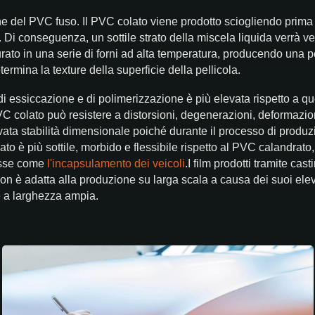
ione del PVC fuso. Il PVC colato viene prodotto sciogliendo prima
te. Di conseguenza, un sottile strato della miscela liquida verrà v
urato in una serie di forni ad alta temperatura, producendo una p
determina la texture della superficie della pellicola.
di essiccazione e di polimerizzazione è più elevata rispetto a qu
 PVC colato può resistere a distorsioni, degenerazioni, deformazio
ata stabilità dimensionale poiché durante il processo di produ
to è più sottile, morbido e flessibile rispetto al PVC calandrato,
lesse come
l'incapsulamento dei veicoli
.I film prodotti tramite cast
on è adatta alla produzione su larga scala a causa dei suoi elev
 a larghezza ampia.