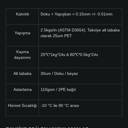
Kalınlık
Doku + Yapışkan = 0.15mm +/- 0.01mm
2.5kgs/in (ASTM D3654); Takviye alt tabaka
Yapışma
olarak 25um PET
Kayma
25℃*1kg*24s & 80℃*0.5kg*24s
dayanımı
Alt tabaka
30um / Doku / beyaz
Astarlama
110gsm / 2PE kağıt
Hizmet Sıcaklığı
-10 °C ile 80 °C arası