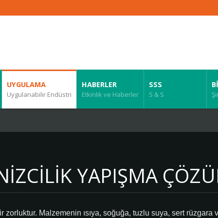
UYGULAMA
HABERLER
SSS
B
Uygulanabilir Endüstri
Etkinlik ve Haberler
S & S
Şi
NIZCILIK YAPIŞMA ÇÖZ
r zorluktur. Malzemenin ısıya, soğuğa, tuzlu suya, sert rüzgara 