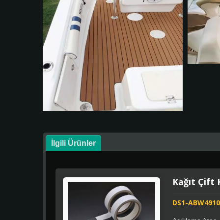
İlgili Ürünler
Kağıt Çift 
DS1-ABW4910