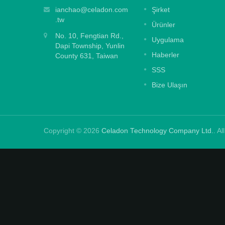
t etkin
Büyük ve orta boy dijital baskıları
ianchao@celadon.com
Şirket
zarında
kabartma efektiyle korumak için
.tw
Ürünler
tasarlanmış, kalıntı bırakmayan özel güçl
No. 10, Fengtian Rd.,
yapışkan.
Uygulama
Dapi Township, Yunlin
Haberler
County 631, Taiwan
Daha fazla oku
SSS
Bize Ulaşın
Copyright © 2026
Celadon Technology Company Ltd.
. A