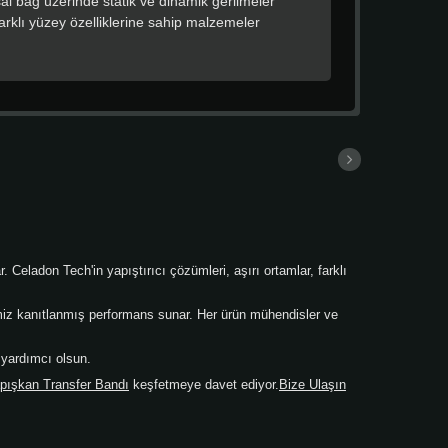
l bağ üzerinde statik ve dinamik gerilmeler
arklı yüzey özelliklerine sahip malzemeler
oku Çift Kaplamalı Yapışkan Bant, solvent
 kaplı yapışkanlı kağıt astarla desteklenir.
ıcı yüzey temas alanına ve alt tabaka
 alkol ve su karışımıyla %50-%50 oranında
lduğu ve yapışmanın 72 saat bekletildiği
bant uygulaması önerilmez. Kaba yüzeylerde
RAF ÖMRÜ Celadon Yapıştırıcı Transfer
melerinde ve 21°C (70°F) ve %50 bağıl
Celadon Tech'in yapıştırıcı çözümleri, aşırı ortamlar, farklı
rimiz kanıtlanmış performans sunar. Her ürün mühendisler ve
 yardımcı olsun.
pışkan Transfer Bandı
keşfetmeye davet ediyor.
Bize Ulaşın