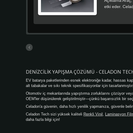
Açıklama Araç,
etki eder. Cela
arasında bile g
bazlı poli-akri
Uygulama Teknik
türüne ve yüzey
temizlenmelidir
durumlarda gerç
orta derecede 
Bandı ATR2165'i
nemde sakland
DENIZCILIK YAPIŞMA ÇÖZÜMÜ - CELADON TEC
EV batarya paketlerinden esnek elektroniğe kadar, hassas kapla
alt tabakalar ve sıkı teknik spesifikasyonlar için tasarlanmıştır
Otomotiv iç mekanlarında yapıştırma zorluklarını çözüyor veya 
OEM'ler düşünülerek geliştirilmiştir—çünkü başarısızlık bir seç
Celadon'a güvenin, daha hızlı yenilik yapmanıza, güvenle bel
Celadon Tech sizi yüksek kaliteli
Renkli Vinil
,
Laminasyon Fil
daha fazla bilgi için!