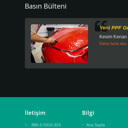
Basın Bülteni
Yeni PPF Ge
Kesim Kenarı 
Daha fazla oku
İletişim
Bilgi
Kabartmalı Laminat Film
886-5-5910-323
Ana Sayfa