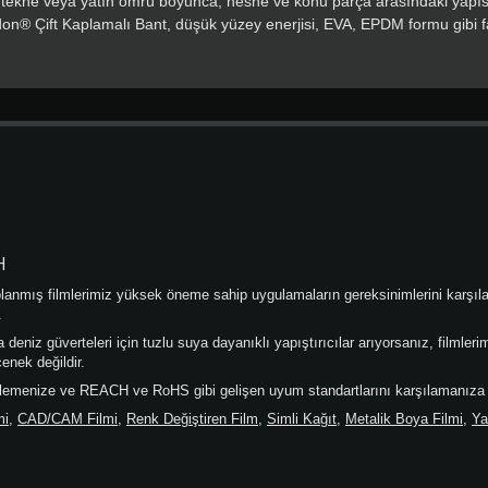
 tekne veya yatın ömrü boyunca, nesne ve konu parça arasındaki yapısa
don® Çift Kaplamalı Bant, düşük yüzey enerjisi, EVA, EPDM formu gibi f
üçlü bir bağ oluşturur, plastik parçaların birleştirilmesi gibi. Celadon D
lik basınca duyarlı yapışkanla 0,15 mm çift kaplamalıdır ve 110gsm silikon
leri Celadon'un yapışma gücü, uygulama sırasında geliştirilen yapıştır
 koşullarına bağlıdır. Maksimum yapışma gücü için yüzeyler, izopropil
. İdeal bant uygulaması, sıcaklığın 21°C-38°C (70°F-100°F) arasında o
ekleştirilir. 10°C (50°F) altındaki sıcaklıklarda yüzeylere başlangıç 
ısı lamine (65°C'de 72.5 psi için 1-5 dakika) önerilir. DEPOLAMA ve 
n raf ömrü, üretim tarihinden itibaren 6 aydır. Orijinal ambalaj malze
ığında.
H
nmış filmlerimiz yüksek öneme sahip uygulamaların gereksinimlerini karşılar. 
.
deniz güverteleri için tuzlu suya dayanıklı yapıştırıcılar arıyorsanız, filmle
enek değildir.
irlemenize ve REACH ve RoHS gibi gelişen uyum standartlarını karşılamanıza
mi
,
CAD/CAM Filmi
,
Renk Değiştiren Film
,
Simli Kağıt
,
Metalik Boya Filmi
,
Ya