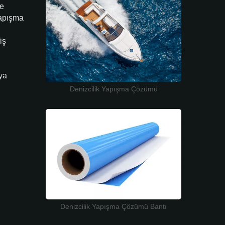
me
yapışma
iş
ya
Denizcilik Yapışma Çözümü
Denizcilik Yapışma Çözümü Bantı