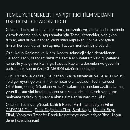
TEMEL YETENEKLER | YAPIŞTIRICI FILM VE BANT
ÜRETICISI - CELADON TECH
Celadon Tech, otomotiv, elektronik, denizcilik ve tabela endüstrilerinde
yüksek öneme sahip uygulamalar için Temel Yetenekler, yapışkan
filmler, endüstriyel bantlar, kendinden yapışkan vinil ve koruyucu
filmler konusunda uzmanlaşmış, Tayvan merkezli bir üreticidir.
Özel Kalın Kaplama ve Kısmi Kontrol teknolojileriyle desteklenen
Celadon Tech, standart hazır malzemelerin yetersiz kaldığı yerlerde
kontrollü yapıştırıcı kalınlığı, hassas kaplama desenleri ve güvenilir
performans sunan özel OEM/ODM çözümleri geliştirir.
Güçlü bir Ar-Ge kültürü, ISO tabanlı kalite sistemleri ve REACH/RoHS
ile diğer uyum gereksinimlerine hazır olan Celadon Tech, küresel
OEM'lerin, dönüştürücülerin ve dağıtıcıların arıza riskini azaltmalarına,
yeterlilik süresini kısaltmalarına ve uzun vadeli, istikrarlı yapıştırıcı
malzeme tedarikini güvence altına almalarına yardımcı olur.
Celadon Tech sizi yüksek kaliteli
Renkli Vinil
,
Laminasyon Filmi
,
CAD/CAM Filmi
,
Renk Değiştiren Film
,
Simli Kağıt
,
Metalik Boya
Filmi
,
Yapışkan Transfer Bandı
keşfetmeye davet ediyor.
Bize Ulaşın
daha fazla bilgi için!