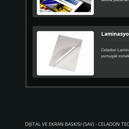
konumlandırma sa
Laminasyo
Celadon Laminas
yumuşak esnek 8
mükemmel bir uy
kaplanması için
DIJITAL VE EKRAN BASKISI (SAV) - CELADON TE