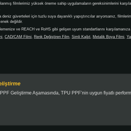
nmış filmlerimiz yüksek öneme sahip uygulamaların gereksinimlerini karşılar. 
.
deniz güverteleri için tuzlu suya dayanıklı yapıştırıcılar arıyorsanız, filmle
enek değildir.
irlemenize ve REACH ve RoHS gibi gelişen uyum standartlarını karşılamanıza
mi
,
CAD/CAM Filmi
,
Renk Değiştiren Film
,
Simli Kağıt
,
Metalik Boya Filmi
,
Ya
liştirme
PPF Geliştirme Aşamasında, TPU PPF'nin uygun fiyatlı perform