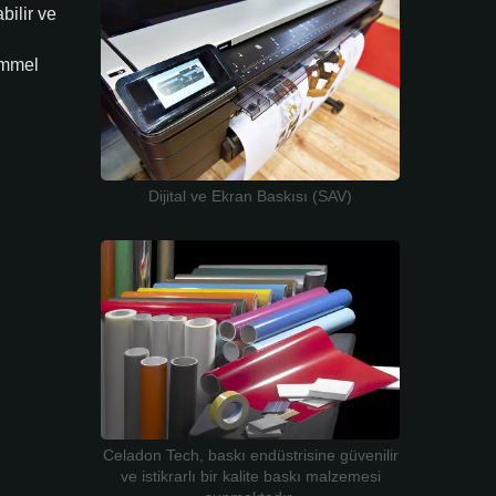
bilir ve
emmel
Dijital ve Ekran Baskısı (SAV)
Celadon Tech, baskı endüstrisine güvenilir
ve istikrarlı bir kalite baskı malzemesi