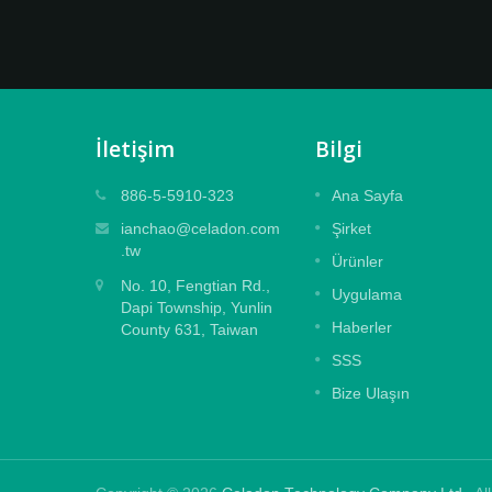
İletişim
Bilgi
Kabartmalı Laminat Film
886-5-5910-323
Ana Sayfa
t etkin
Büyük ve orta boy dijital baskıları
ianchao@celadon.com
Şirket
zarında
kabartma efektiyle korumak için
.tw
Ürünler
tasarlanmış, kalıntı bırakmayan özel güçl
No. 10, Fengtian Rd.,
yapışkan.
Uygulama
Dapi Township, Yunlin
Haberler
County 631, Taiwan
Daha fazla oku
SSS
Bize Ulaşın