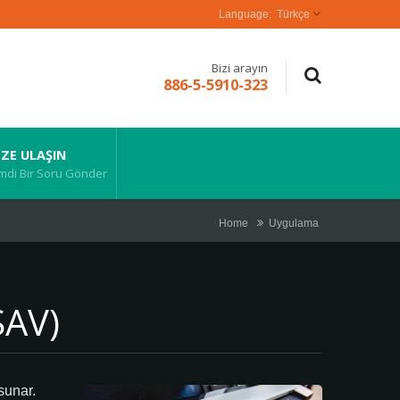
Türkçe
Bizi arayın
886-5-5910-323
IZE ULAŞIN
mdi Bir Soru Gönder
Home
Uygulama
SAV)
sunar.