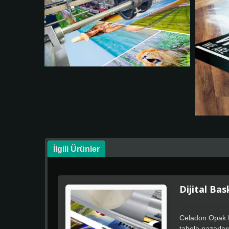
İlgili Ürünler
Dijital Bas
Celadon Opak Ke
tabela pazarlar