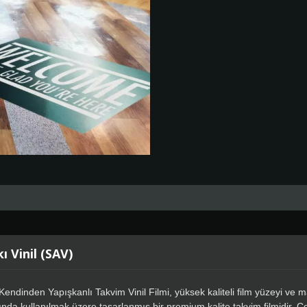
kı Vinil (SAV)
ndinden Yapışkanlı Takvim Vinil Filmi, yüksek kaliteli film yüzeyi ve m
ında kullanılmak üzere tasarlanmış bir premium kalite takvim filmidir. Ce