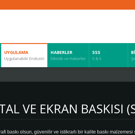
UYGULAMA
HABERLER
SSS
B
Uygulanabilir Endüstri
Etkinlik ve Haberler
S & S
Şi
ITAL VE EKRAN BASKISI (
fi baskı olsun, güvenilir ve istikrarlı bir kalite baskı malzemesi 