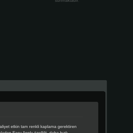
sunmaktadır.
aliyet etkin tam renkli kaplama gerektiren
ladon Easy Apply özelliği, daha hızlı