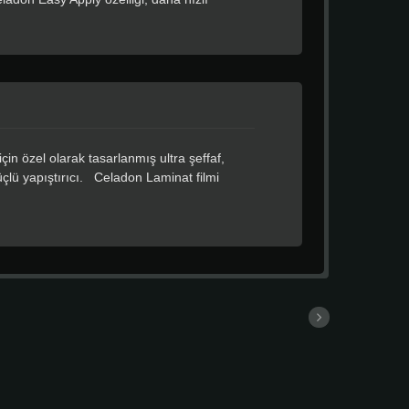
n özel olarak tasarlanmış ultra şeffaf,
çlü yapıştırıcı. Celadon Laminat filmi
rın ve oluklu yüzeylerin kısmi veya tam
teknikleriyle uyumludur.