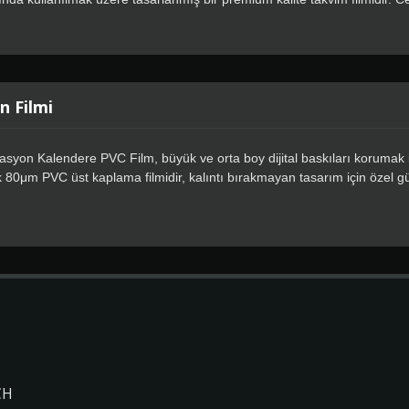
ğlar, kalıntısız tasarım için özel güçlü yapıştırıcı içerir.
n Filmi
yon Kalendere PVC Film, büyük ve orta boy dijital baskıları korumak içi
0μm PVC üst kaplama filmidir, kalıntı bırakmayan tasarım için özel gü
um ve zamanla güvenilir performans sunar, bu ürünler özellikle araçla
 uygundur. Ürün, solvent, ekosolvent ve lateksin standart dijital baskı 
CH