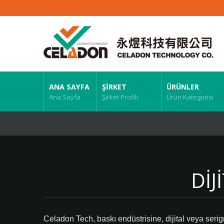
ANA SAYFA
ŞIRKET
ÜRÜNLER
Ana Sayfa
Şirket Profili
Ürün Kategorisi
DIJ
Celadon Tech, baskı endüstrisine, dijital veya serigra