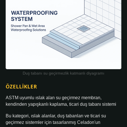
Duş tabanı su geçirmezlik katmanlı diyagramı
ÖZELLIKLER
ASTM uyumlu ıslak alan su geçirmez membran,
kendinden yapışkanlı kaplama, ticari duş tabanı sistemi
Bu kategori, ıslak alanlar, duş tabanları ve ticari su
geçirmez sistemler için tasarlanmış Celadon'un