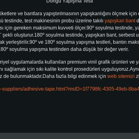
Döngü Yapışma Testi
etiketlere ve bantlara yapıştırılmasının yapışkanlığını ölçmek içi
gü testinde, test makinesinin probu üzerine takılı
yapışkan bant
d
sı için gereken maksimum kuvveti ölçer.90º soyulma testinde, yap
'L' şekli oluşturur.180º soyulma testinde, yapışkan bant, serbest u
rak yerleştirilir.90º ve 180º soyulma yapışma testleri, bantın m
 180º soyulma yapışma testinden daha düşük bir değer verir.
el uygulamalarda kullanılan premium vinil grafik ürünleri ve yap
ı sağlamak için sıkı kalite kontrol prosedürleri uyguluyoruz.Ayrı
iz de bulunmaktadır.Daha fazla bilgi edinmek için
web sitemizi
zi
tape-suppliers/adhesive-tape.html?msID=1f7798fc-4305-49eb-8