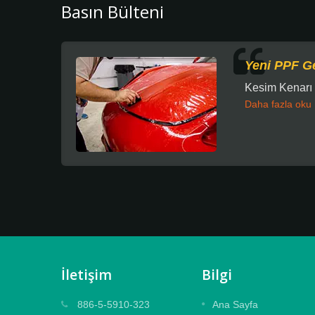
Basın Bülteni
Yeni PPF Ge
Kesim Kenarı 
Daha fazla oku
İletişim
Bilgi
Kabartmalı Laminat Film
886-5-5910-323
Ana Sayfa