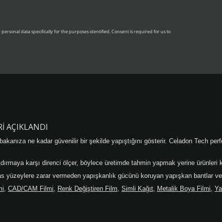
RI AÇIKLANDI
 tabakanıza ne kadar güvenilir bir şekilde yapıştığını gösterir. Celadon Tech 
ırmaya karşı direnci ölçer, böylece üretimde tahmin yapmak yerine ürünleri kar
sas yüzeylere zarar vermeden yapışkanlık gücünü koruyan yapışkan bantlar ve k
mi
,
CAD/CAM Filmi
,
Renk Değiştiren Film
,
Simli Kağıt
,
Metalik Boya Filmi
,
Ya