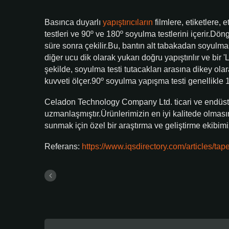
Basınca duyarlı
yapıştırıcıların
filmlere, etiketlere, 
testleri ve 90º ve 180º soyulma testlerini içerir.Dön
süre sonra çekilir.Bu, bantın alt tabakadan soyulma
diğer ucu dik olarak yukarı doğru yapıştırılır ve bir 
şekilde, soyulma testi tutacakları arasına dikey ola
kuvveti ölçer.90º soyulma yapışma testi genellikle
Celadon Technology Company Ltd. ticari ve endüstriy
uzmanlaşmıştır.Ürünlerimizin en iyi kalitede olmasın
sunmak için özel bir araştırma ve geliştirme ekibim
Referans:
https://www.iqsdirectory.com/articles/