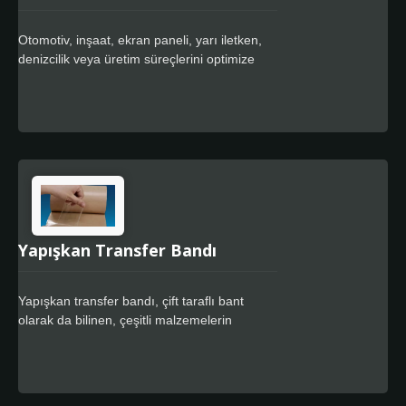
Otomotiv, inşaat, ekran paneli, yarı iletken,
denizcilik veya üretim süreçlerini optimize
etmek, verimlilik sağlamak ve ürünleri
geliştirmek için ürün ve sistem çözümleri
gerektiren herhangi bir endüstri için
kendinden yapışkanlı bant, çift taraflı bant ve
yapışkan transfer bantları üretiyoruz. Ayrıca
gelişmiş müşteri hizmeti de sunuyoruz.
Yapışkan Transfer Bandı
Yapışkan transfer bandı, çift taraflı bant
olarak da bilinen, çeşitli malzemelerin
yapıştırılması ve bağlanması için kullanılan
bir tür basınca duyarlı yapıştırıcıdır. Bu bant,
güçlü yapışma özelliği, kullanım kolaylığı ve
çok yönlülüğü ile bilinir ve ambalaj, otomotiv