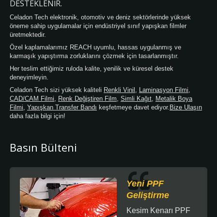
DESTEKLENIR.
Celadon Tech elektronik, otomotiv ve deniz sektörlerinde yüksek
öneme sahip uygulamalar için endüstriyel sınıf yapışkan filmler
üretmektedir.
Özel kaplamalarımız REACH uyumlu, hassas uygulanmış ve
karmaşık yapıştırma zorluklarını çözmek için tasarlanmıştır.
Her teslim ettiğimiz ruloda kalite, yenilik ve küresel destek
deneyimleyin.
Celadon Tech sizi yüksek kaliteli
Renkli Vinil
,
Laminasyon Filmi
,
CAD/CAM Filmi
,
Renk Değiştiren Film
,
Simli Kağıt
,
Metalik Boya
Filmi
,
Yapışkan Transfer Bandı
keşfetmeye davet ediyor.
Bize Ulaşın
daha fazla bilgi için!
Basın Bülteni
Yeni PPF
Geliştirme
Kesim Kenarı PPF