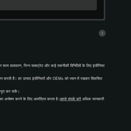
 और उपकरण के प्रकार और सतह की स्थिति पर निर्भर करती
 किया जाना चाहिए। आदर्श टेप लगाना संभव होता है जब
से कम तापमान पर सतहों पर पहले से टेप लगाना
िफारिश की जाती है। स्टोरेज और शेल्फ जीवन सेलाडोन
 में 21°C (70°F) और 50% सापेक्ष आर्द्रता पर संग्रहीत
न चरम वातावरण, भिन्न सब्सट्रेट और कड़े तकनीकी विनिर्देशों के लिए इंजीनियर
न प्रदान करती हैं। हर उत्पाद इंजीनियरों और OEMs को ध्यान में रखकर विकसित
पूरा कर सकें।
ा अन्वेषण करने के लिए आमंत्रित करता है।
हमसे संपर्क करें
अधिक जानकारी