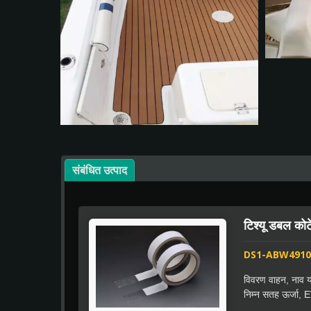
संबंधित उत्पाद
टिश्यू डबल कोट
DS1-ABW4910
विवरण वाहन, नाव य
निम्न सतह ऊर्जा, E
डबल कोटेड एडहेसि