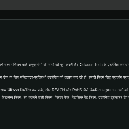
ंग है। आवेदन तकनीक सेलाडॉन की बांधकता आवेदन के दौरान विकसित चिपकाने वाले क्षेत्र
क्ति के लिए, सतहों को इसोप्रोपाइल एल्कोहल और पानी के 50:50 मिश्रण से पूरी तरह साफ
 (70°F-100°F) के बीच हो और बॉन्ड को 72 घंटे तक रहने दिया जाता है। 10°C (50°F) 
कठिन सतहों पर मध्यम ताप लैमिनेशन (65°C पर 72.5 psi के लिए 1-5 मिनट के लिए) की स
ेप ATR2165 का शेल्फ जीवन निर्माण की तारीख से 6 महीने है जब इसे मूल पैकेजिंग सामग्री
में उच्च-परिणाम वाले अनुप्रयोगों की मांगों को पूरा करती हैं। Celadon Tech के एडहेसिव समाधा
 मरीन डेक के लिए सॉल्टवाटर-प्रतिरोधी एडहेसिव की तलाश कर रहे हों, हमारी फिल्में सिद्ध प्रदर्श
के साथ विशिष्टता निर्धारित कर सकें, और REACH और RoHS जैसे विकसित अनुपालन मानकों को 
,
कैड/कैम फिल्म
,
रंग बदलने वाली फिल्म
,
ग्लिटर पेपर
,
मेटालिक पेंट फिल्म
,
एडहेसिव ट्रांसफर टेप
क