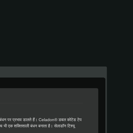
क बंधन पर प्रभाव डालते हैं। Celadon® डबल कोटेड टेप
बीच भी एक शक्तिशाली बंधन बनाता है। सेलाडॉन टिश्यू
ल एडहेसिव और 110gsm सिलिकॉन कोटेड रिलीज पेपर