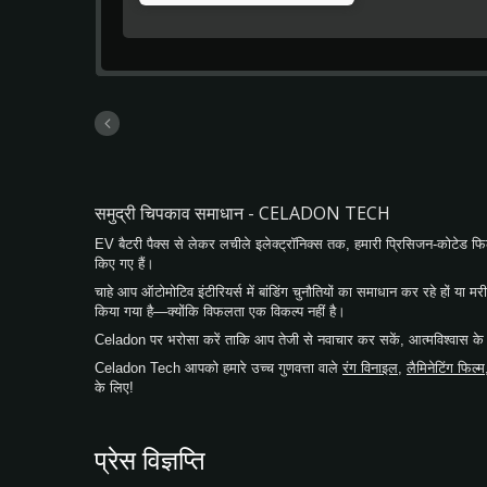
लाइनर के साथ बैकि
है। अधिकतम बंधन श
तापमान 21°C-38°C
सिफारिश नहीं है। 
एडहेसिव ट्रांसफर ट
किया जाता है।
समुद्री चिपकाव समाधान - CELADON TECH
EV बैटरी पैक्स से लेकर लचीले इलेक्ट्रॉनिक्स तक, हमारी प्रिसिजन-कोटेड फिल्
किए गए हैं।
चाहे आप ऑटोमोटिव इंटीरियर्स में बांडिंग चुनौतियों का समाधान कर रहे हों या
किया गया है—क्योंकि विफलता एक विकल्प नहीं है।
Celadon पर भरोसा करें ताकि आप तेजी से नवाचार कर सकें, आत्मविश्वास 
Celadon Tech आपको हमारे उच्च गुणवत्ता वाले
रंग विनाइल
,
लैमिनेटिंग फिल्म
के लिए!
प्रेस विज्ञप्ति