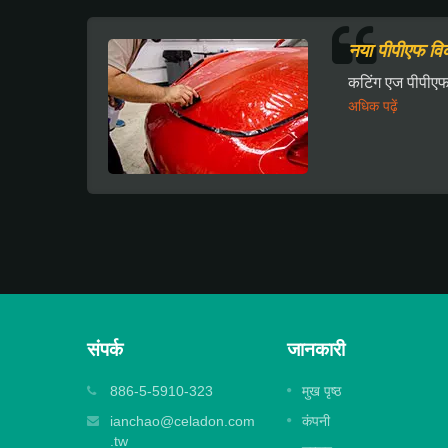
नया पीपीएफ विक
कटिंग एज पीपीएफ 
अधिक पढ़ें
संपर्क
जानकारी
एम्बॉस्ड लैमिनेट फिल्म
886-5-5910-323
मुख पृष्ठ
या गया है
बड़े और मध्यम आकार के डिजिटल प्रिंट को एम्बॉसिंग
ianchao@celadon.com
कंपनी
प्रभाव के साथ सुरक्षित...
.tw