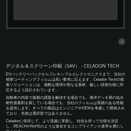
中型デジタルプリントを保護するために
設計された、超透明で柔軟な80μm PVC
オーバーラミネートフィルムです。残留
物のないデザインのための特別な強力接
着剤を使用しています。 セラドンラミ
ネートフィルムは、優れた適合性と信頼
性のある性能を持ち、これらの製品は特
に車両や波形表面の部分的または完全な
ラッピングに適しています。 この製品
は、溶剤、エコソルベント、ラテックス
の標準デジタル印刷技術と互換性があり
デジタル＆スクリーン印刷（SAV） - CELADON TECH
ます。
EVバッテリーパックからフレキシブルエレクトロニクスまで、当社の
精密コーティングフィルムは高い要求に応えます。Celadon Techの接
着ソリューションは、過酷な環境や異なる基材、厳しい技術仕様に対
応するよう設計されています。
自動車の内装で接着の課題を解決する場合でも、海洋デッキ用の塩水
耐性接着剤を探している場合でも、当社のフィルムは実績のある性能
を提供します。すべての製品はエンジニアやOEMを考慮して開発され
ており、失敗は選択肢ではありません。
Celadonに依存して、より迅速に革新し、自信を持って仕様を決定
し、REACHやRoHSのような進化するコンプライアンス基準を満たし