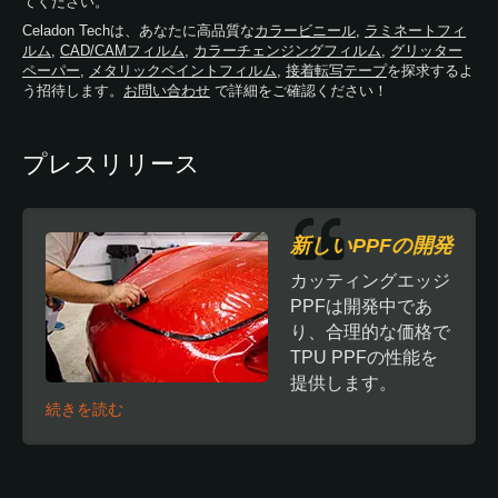
てください。
Celadon Techは、あなたに高品質な
カラービニール
,
ラミネートフィ
ルム
,
CAD/CAMフィルム
,
カラーチェンジングフィルム
,
グリッター
ペーパー
,
メタリックペイントフィルム
,
接着転写テープ
を探求するよ
う招待します。
お問い合わせ
で詳細をご確認ください！
プレスリリース
新しいPPFの開発
カッティングエッジ
PPFは開発中であ
り、合理的な価格で
TPU PPFの性能を
提供します。
続きを読む