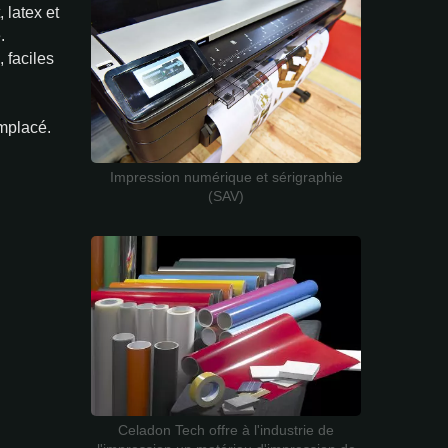
 latex et
.
 faciles
emplacé.
Impression numérique et sérigraphie
(SAV)
Celadon Tech offre à l'industrie de