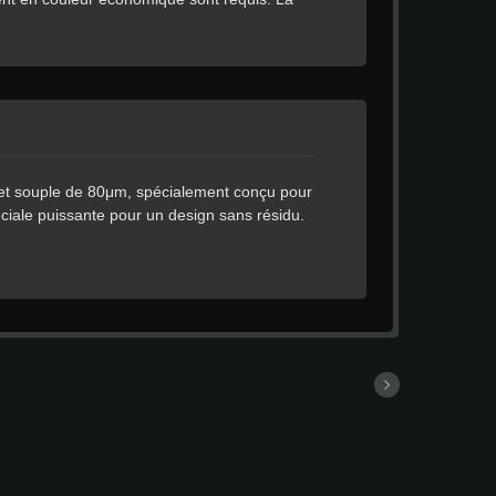
e spéciale puissante pour un design sans
t et souple de 80μm, spécialement conçu pour
éciale puissante pour un design sans résidu.
s dans le temps, ces produits sont
aces ondulées. Le produit est compatible avec