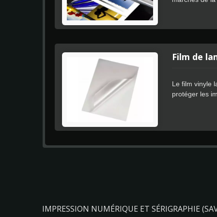
fonction Easy 
résidus.
Film de l
Le film vinyle
protéger les i
Le film laminé
particulièreme
les techniques
IMPRESSION NUMÉRIQUE ET SÉRIGRAPHIE (SAV