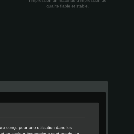
l'impression un matériau d'impression de
qualité fiable et stable.
ure conçu pour une utilisation dans les
ment en couleur économique sont requis. La