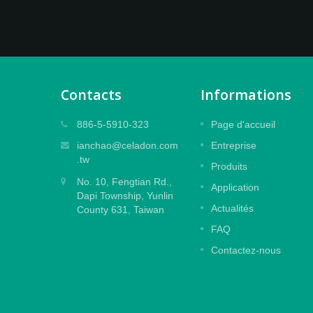
Contacts
Informations
Film laminé gaufré
886-5-5910-323
Page d'accueil
es
Conçu pour protéger les impressions
ianchao@celadon.com
Entreprise
finition
numériques de grande et moyenne taille
.tw
Produits
avec un effet de gaufrage, une colle
No. 10, Fengtian Rd.,
ale
spéciale puissante pour un design sans
Application
Dapi Township, Yunlin
résidu.
Actualités
County 631, Taiwan
Lire la suite
FAQ
Contactez-nous