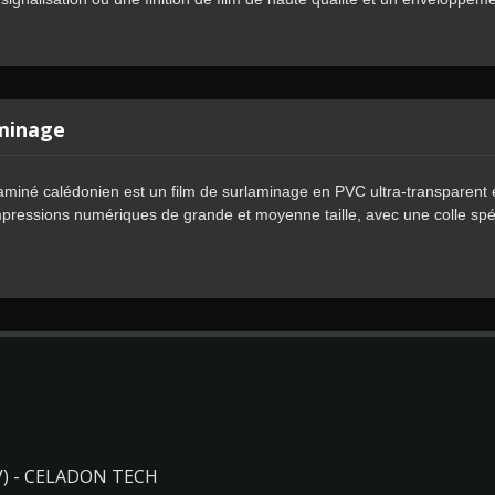
Apply de Celadon permet un positionnement plus rapide, avec une coll
aminage
 laminé calédonien est un film de surlaminage en PVC ultra-transparen
mpressions numériques de grande et moyenne taille, avec une colle sp
 calédonien a une excellente conformabilité et des performances fiable
nt adaptés pour l'emballage partiel ou total des véhicules et des surf
 d'impression numérique standard à solvant, écosolvant et latex.
) - CELADON TECH