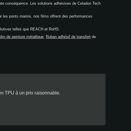
haute conséquence. Les solutions adhésives de Celadon Tech
r les ponts marins, nos films offrent des performances
volutives telles que REACH et RoHS.
ilm de peinture métallique
,
Ruban adhésif de transfert
de
n TPU à un prix raisonnable.