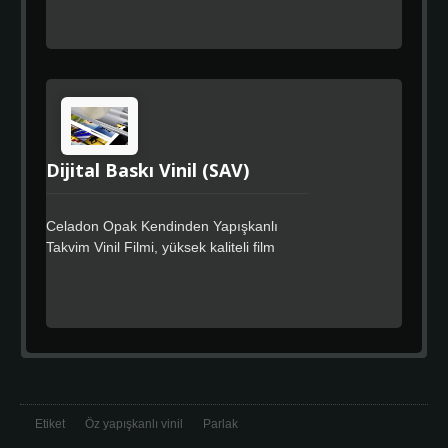
olup, yüksek kaliteli film bitişi gerektiren
işaretçi pazarlarında kullanılmak üzere
tasarlanmıştır. Mükemmel kesme ve
soyma performansı sunar ve kullanımı
kolaydır. Celadon Kolay Uygulama
özelliği, daha hızlı konumlandırma sağlar,
kalıntı bırakmayan özel güçlü yapıştırıcı
ile.
Dijital Baskı Vinil (SAV)
Celadon Opak Kendinden Yapışkanlı
Takvim Vinil Filmi, yüksek kaliteli film
yüzeyi ve maliyet etkin tam renkli
kaplama gerektiren tabela pazarlarında
kullanılmak üzere tasarlanmış bir
premium kalite takvim filmidir. Celadon
Easy Apply özelliği, daha hızlı
konumlandırma sağlar, kalıntısız tasarım
için özel güçlü yapıştırıcı içerir.
Etiket
Öz yapışkanlı vinil
Parlak