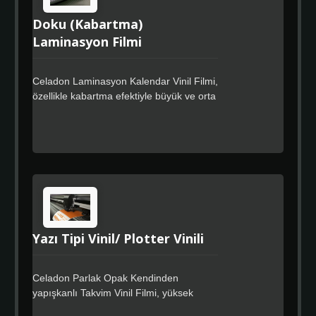
Doku (Kabartma)
Laminasyon Filmi
Celadon Laminasyon Kalendar Vinil Filmi,
özellikle kabartma efektiyle büyük ve orta
boy dijital baskıları korumak için
tasarlanmış yumuşak ve esnek 100μm ~
130μm PVC üst kaplama filmidir, kalıntı
bırakmayan özel güçlü yapışkanı vardır.
Mükemmel uyum kabiliyeti ve zamanla
güvenilir performansı sayesinde, bu
ürünler özellikle araçların ve oluklu
yüzeylerin kısmi veya tamamen
kaplanması için uygundur.
Yazı Tipi Vinil/ Plotter Vinili
Celadon Parlak Opak Kendinden
yapışkanlı Takvim Vinil Filmi, yüksek
kaliteli bir takvim filmi ve düz bir astar