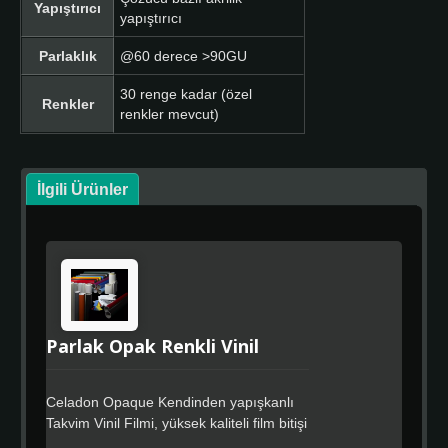
Yapıştırıcı
yapıştırıcı
Parlaklık
@60 derece >90GU
30 renge kadar (özel
Renkler
renkler mevcut)
İlgili Ürünler
Parlak Opak Renkli Vinil
Celadon Opaque Kendinden yapışkanlı
Takvim Vinil Filmi, yüksek kaliteli film bitişi
ve maliyet etkin tam renkli kaplama