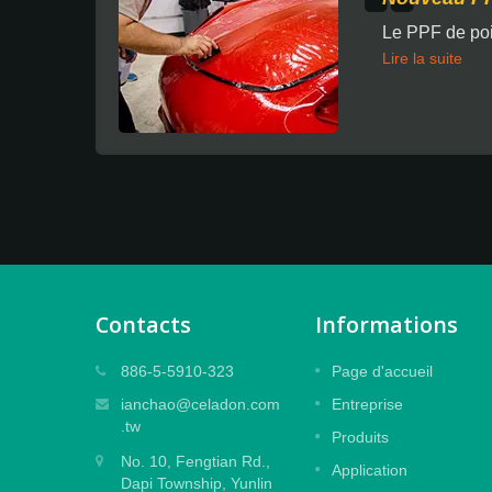
Le PPF de poi
Lire la suite
Contacts
Informations
Film laminé gaufré
886-5-5910-323
Page d'accueil
es
Conçu pour protéger les impressions
ianchao@celadon.com
Entreprise
finition
numériques de grande et moyenne taille
.tw
Produits
avec un effet de gaufrage, une colle
No. 10, Fengtian Rd.,
ale
spéciale puissante pour un design sans
Application
Dapi Township, Yunlin
résidu.