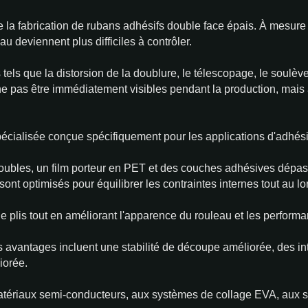
e la fabrication de rubans adhésifs double face épais. À mesure
au deviennent plus difficiles à contrôler.
els que la distorsion de la doublure, le télescopage, le soulève
 pas être immédiatement visibles pendant la production, mais a
cialisée conçue spécifiquement pour les applications d'adhési
oubles, un film porteur en PET et des couches adhésives dépass
ont optimisés pour équilibrer les contraintes internes tout au l
e plis tout en améliorant l'apparence du rouleau et les perform
les avantages incluent une stabilité de découpe améliorée, des i
iorée.
tériaux semi-conducteurs, aux systèmes de collage EVA, aux str