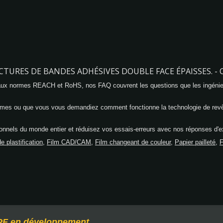
CTURES DE BANDES ADHÉSIVES DOUBLE FACE ÉPAISSES. -
 aux normes REACH et RoHS, nos FAQ couvrent les questions que les ingénie
mes ou que vous vous demandiez comment fonctionne la technologie de revête
nnels du monde entier et réduisez vos essais-erreurs avec nos réponses d'e
e plastification
,
Film CAD/CAM
,
Film changeant de couleur
,
Papier pailleté
,
F
F en développement