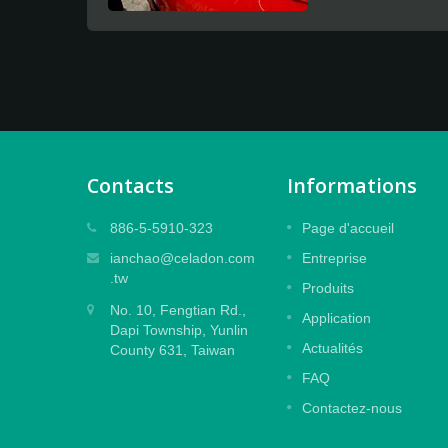
Contacts
Informations
Film laminé gaufré
886-5-5910-323
Page d'accueil
es
Conçu pour protéger les impressions
ianchao@celadon.com
Entreprise
finition
numériques de grande et moyenne taille
.tw
Produits
avec un effet de gaufrage, une colle
No. 10, Fengtian Rd.,
ale
spéciale puissante pour un design sans
Application
Dapi Township, Yunlin
résidu.
Actualités
County 631, Taiwan
Lire la suite
FAQ
Contactez-nous