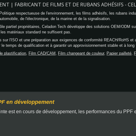
NT | FABRICANT DE FILMS ET DE RUBANS ADHÉSIFS - C
itique respectueuse de l'environnement, les films adhésifs, les rubans industr
omobile, de l'électronique, de la marine et de la signalisation.
ôle partiel propriétaires, Celadon Tech développe des solutions OEM/ODM sur 
 les matériaux standard ne suffisent pas.
s sur l'ISO et une préparation aux exigences de conformité REACH/RoHS et a
r le temps de qualification et à garantir un approvisionnement stable et à lon
e plastification
,
Film CAD/CAM
,
Film changeant de couleur
,
Papier pailleté
,
F
F en développement
nte est en cours de développement, les performances du PPF e