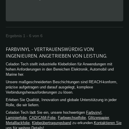
ultimative flexible 3,2mil (80um) glänzende
kalendrierte monomere oder polymere PVC-
Folie. Verwendung von hochwertigen
thermochromen Pigmenten. Sie ändern sich
von Weiß zu Blau, wenn die Temperatur 15
Grad Celsius erreicht. Thermochromatische
Ergebnis 1 - 6 von 6
kälteempfindliche Vinylfolien sind umkehrbar.
Nachdem es kalt geworden ist und die Farbe
FARBVINYL - VERTRAUENSWÜRDIG VON
gewechselt hat, kehrt der Pigment bei
INGENIEUREN. ANGETRIEBEN VON LEISTUNG.
erneuter Erwärmung zu seiner
Celadon Tech stellt industrielle Klebefolien für Anwendungen mit
ursprünglichen Farbe zurück.
hohen Anforderungen in den Bereichen Elektronik, Automobil und
Marine her.
Unsere maßgeschneiderten Beschichtungen sind REACH-konform,
präzise aufgetragen und darauf ausgelegt, komplexe
Verbindungsherausforderungen zu lösen.
Erleben Sie Qualität, Innovation und globale Unterstützung in jeder
Rolle, die wir liefern.
Celadon Tech lädt Sie ein, unsere hochwertigen
Farbvinyl
,
Laminierfolie
,
CAD/CAM-Folie
,
Farbwechselfolie
,
Glitzerpapier
,
Metalllackfolie
,
Klebeübertragungsband
zu erkunden.
Kontaktieren Sie
uns
für weitere Details!