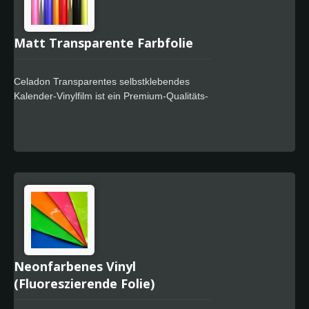
Klebstoff für rückstandsfreies Design.
verändern.
Matt Transparente Farbfolie
Celadon Transparentes selbstklebendes
Kalender-Vinylfilm ist ein Premium-Qualitäts-
Kalenderfilm, der für den Einsatz in
Beschilderungsmärkten entwickelt wurde, wo
ein hochwertiger Filmabschluss und eine
kostengünstige Vollfarbverpackung
erforderlich sind. Das Celadon Easy Apply-
Feature ermöglicht eine schnellere
Positionierung, spezieller leistungsstarker
Klebstoff für rückstandsfreies Design.
Neonfarbenes Vinyl
(Fluoreszierende Folie)