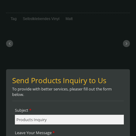
Apply-Feature ermöglicht eine schnellere
Positionierung, spezieller leistungsstarker
Klebstoff für rückstandsfreies Design.
Tag
Selbstklebendes Vinyl
Matt