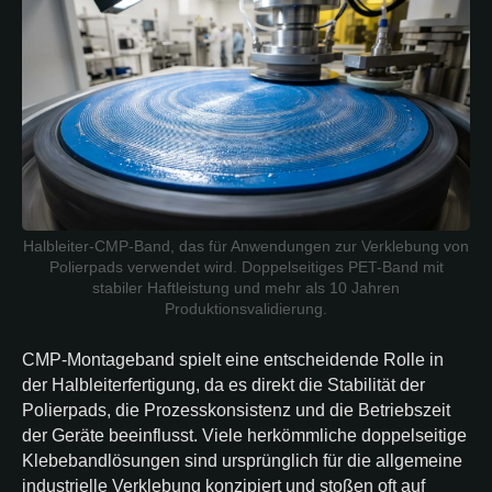
Halbleiter-CMP-Band, das für Anwendungen zur Verklebung von
Polierpads verwendet wird. Doppelseitiges PET-Band mit
stabiler Haftleistung und mehr als 10 Jahren
Produktionsvalidierung.
CMP-Montageband spielt eine entscheidende Rolle in
der Halbleiterfertigung, da es direkt die Stabilität der
Polierpads, die Prozesskonsistenz und die Betriebszeit
der Geräte beeinflusst. Viele herkömmliche doppelseitige
Klebebandlösungen sind ursprünglich für die allgemeine
industrielle Verklebung konzipiert und stoßen oft auf