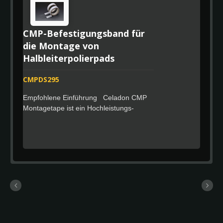
CMP-Befestigungsband für
die Montage von
Halbleiterpolierpads
CMPDS295
Empfohlene Einführung Celadon CMP
Montagetape ist ein Hochleistungs-
Doppelseitiges Klebeband, das speziell
für die Montageanwendungen von
Halbleiterpolierpads entwickelt wurde.
Das Produkt wird seit über 10 Jahren
erfolgreich in der Halbleiter-Lieferkette
Taiwans eingesetzt und bietet
zuverlässige Haftleistung für CMP-
Polierpads unter anspruchsvollen
Produktionsbedingungen. Mit einer
dicken Konstruktion aus acrylhaltigem