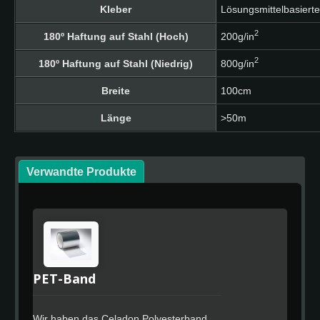
Kleber
Lösungsmittelbasierte
2
180º Haftung auf Stahl (Hoch)
200g/in
2
180º Haftung auf Stahl (Niedrig)
800g/in
Breite
100cm
Länge
>50m
Verwandte Produkte
PET-Band
Wir haben das Celadon Polyesterband