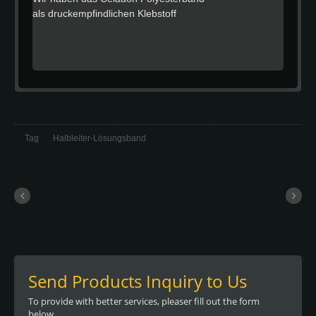
als druckempfindlichen Klebstoff
entwickelt, der bei Kontakt haftet und
eine hohe Hitzebeständigkeit bietet, um
Ausfälle aufgrund von Erweichung,
Auslaufen und Klebstoffübertragung zu
reduzieren. Dieses Hochtemperaturband
ist auch mit einem dünnen
Polyesterträger ausgestattet, der eine
hohe Beständigkeit gegenüber Hitze
Tag
Halbleiter-Lösungsband
aufweist. Mit einem 50um Polyesterträger
und 40um Klebstoff zeichnet sich dieses
Band durch scharfe, saubere Farblinien
aus und bietet eine ausgezeichnete
thermische, abriebfeste und chemische
Beständigkeit bei gleichzeitiger
Flexibilität. Darüber hinaus entfernt das
Celadon-Polyestertape rückstandsfrei, für
ein sauberes Endergebnis.