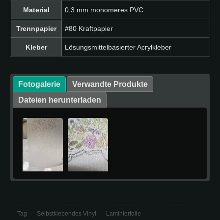
Material
0,3 mm monomeres PVC
Trennpapier
#80 Kraftpapier
Kleber
Lösungsmittelbasierter Acrylkleber
Fotogalerie
Verwandte Produkte
Dateien herunterladen
Tag
Selbstklebendes Vinyl
Laminierfolie