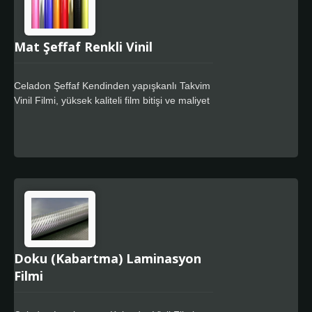
Mat Şeffaf Renkli Vinil
Celadon Şeffaf Kendinden yapışkanlı Takvim
Vinil Filmi, yüksek kaliteli film bitişi ve maliyet
etkin tam renkli kaplama gerektiren tabela
pazarlarında kullanılmak üzere tasarlanmış
bir premium kalite takvim filmidir. Celadon
Kolay Uygulama özelliği, daha hızlı
konumlandırma sağlar, kalıntısız tasarım için
özel güçlü yapıştırıcı içerir.
Doku (Kabartma) Laminasyon
Filmi