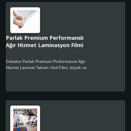
mükemmel bir uyum ve zamanla güvenilir
performans sunar, bu ürünler özellikle
araçların ve oluklu yüzeylerin kısmi veya tam
kaplanması için uygundur. Ürün, solvent,
ekosolvent ve lateksin standart dijital baskı
teknikleriyle uyumludur.
Parlak Premium Performanslı
Ağır Hizmet Laminasyon Filmi
Celadon Parlak Premium Proformance Ağır
Hizmet Laminat Takvim Vinil Filmi, büyük ve
orta boyutlu dijital baskıları korumak için özel
olarak tasarlanmış ultra şeffaf, 0,3 mm
polimerik PVC üst laminasyon filmidir ve
mükemmel aşınma direnci, kullanıcılara
daha da uzun süre koruma sağlar. Premium
özel güçlü yapıştırıcısı, sadece kalıntısız bir
tasarım sunmakla kalmaz, aynı zamanda
kullanıcının rulo tamamen laminasyon
yapmak zorunda kalmadan duraklama çizgisi
bırakmadan istediği herhangi bir yerde