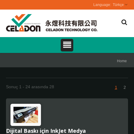
Türkçe
Home
Sonuç 1 - 24 arasında 28
1
2
Dijital Baskı için InkJet Medya