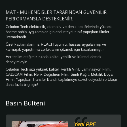
yapıştırıcısı, sadece kalıntısız bir tasarım
sunmakla kalmaz, aynı zamanda kullanıcının
MAT - MÜHENDISLER TARAFINDAN GÜVENILIR.
rulo tamamen laminasyon yapmak zorunda
PERFORMANSLA DESTEKLENIR.
olmadığı, istediği herhangi bir yerde
duraklayabileceği ve herhangi bir duraklama
Celadon Tech elektronik, otomotiv ve deniz sektörlerinde yüksek
çizgisi bırakmadığı bir duraklama şeridi
öneme sahip uygulamalar için endüstriyel sınıf yapışkan filmler
tasarımı sunar. Ayrıca, yapıştırıcı
üretmektedir.
formülümüzü düşük sıcaklık ortamına karşı
Özel kaplamalarımız REACH uyumlu, hassas uygulanmış ve
güncelledik, böylece kullanıcı genel sıcaklık
karmaşık yapıştırma zorluklarını çözmek için tasarlanmıştır.
koşullarında olduğu gibi aynı yapışma
Her teslim ettiğimiz ruloda kalite, yenilik ve küresel destek
tercihini yaşayabilir. Celadon Laminat filmi
deneyimleyin.
zamanla mükemmel uyum sağlar ve
Celadon Tech sizi yüksek kaliteli
Renkli Vinil
,
Laminasyon Filmi
,
güvenilir performansa sahiptir, bu ürünler
CAD/CAM Filmi
,
Renk Değiştiren Film
,
Simli Kağıt
,
Metalik Boya
özellikle araçların kısmi veya tamamen
Filmi
,
Yapışkan Transfer Bandı
keşfetmeye davet ediyor.
Bize Ulaşın
kaplanması ve oluklu yüzeyler için uygundur.
daha fazla bilgi için!
Ürün, solvent, eco-solvent ve lateksin
standart dijital baskı teknikleriyle uyumludur.
Basın Bülteni
Yeni PPF