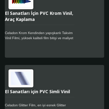
El Sanatları İçin PVC Krom Vinil,
Araç Kaplama
Celadon Krom Kendinden yapışkanlı Takvim
Vinil Filmi, yüksek kaliteli film bitişi ve maliyet
etkin tam renkli kaplama gerektiren tabela
pazarlarında kullanılmak üzere tasarlanmış
bir premium yumuşak ve esnek takvim
filmidir. Celadon Kolay Uygulama özelliği,
daha hızlı konumlandırma sağlar, kalıntısız
tasarım için özel güçlü yapıştırıcı içerir.
El Sanatları için PVC Simli Vinil
Celadon Glitter Film, en iyi esnek Glitter