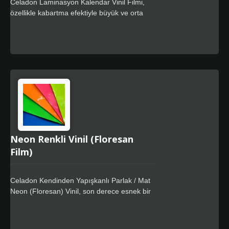
Celadon Laminasyon Kalendar Vinil Filmi,
özellikle kabartma efektiyle büyük ve orta
boy dijital baskıları korumak için tasarlanmış
yumuşak ve esnek 100μm ~ 130μm PVC üst
kaplama filmidir, kalıntı bırakmayan özel
güçlü yapışkanı vardır. Mükemmel uyum
kabiliyeti ve zamanla güvenilir performansı
sayesinde, bu ürünler özellikle araçların ve
oluklu yüzeylerin kısmi veya tamamen
kaplanması için uygundur.
Neon Renkli Vinil (Floresan
Film)
Celadon Kendinden Yapışkanlı Parlak / Mat
Neon (Floresan) Vinil, son derece esnek bir
3.5mil (100um) parlak / mat takvimli
monomerik veya polimerik PVC film
kullanmaktadır. Yüksek kaliteli film kaplama