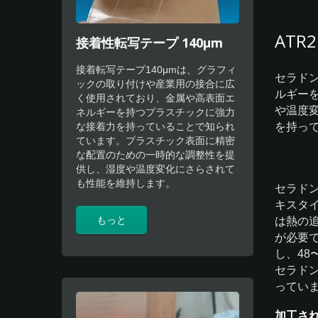
ATR2
接着性転写テープ 140μm
接着転写テープ140μmは、グラフィ
セラドン
ックの取り付けや産業用の接合に広
ルギー
く使用されており、金属や高表面エ
や温度変
ネルギーを持つプラスチックに強力
を持っ
な接着力を持っていることで知られ
ています。プラスチック表面に精密
な配置のための一時的な調整性を提
供し、湿度や温度変化にさらされて
も性能を維持します。
セラド
キスタ
もっと
は熱の
が必要
し、48
セラドン
ってい
加工さ