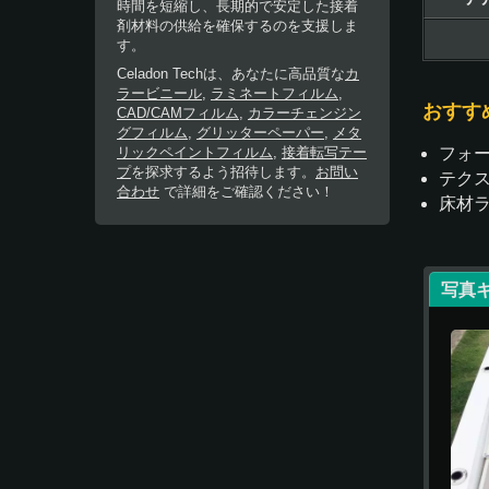
時間を短縮し、長期的で安定した接着
剤材料の供給を確保するのを支援しま
す。
Celadon Techは、あなたに高品質な
カ
ラービニール
,
ラミネートフィルム
,
おすす
CAD/CAMフィルム
,
カラーチェンジン
グフィルム
,
グリッターペーパー
,
メタ
フォ
リックペイントフィルム
,
接着転写テー
プ
を探求するよう招待します。
お問い
テク
合わせ
で詳細をご確認ください！
床材
写真