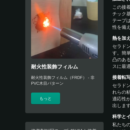
この接
チック
テープ
性を備
熱を加
セラドン
す。簡
凸のあ
耐火性装飾フィルム
スに最
接着転
耐火性装飾フィルム（FRDF） - 非
PVC木目パターン
セラド
れらの
もっと
適応性
出しま
科学と
私たち