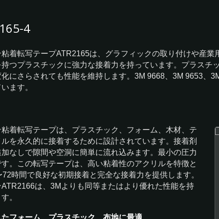
165-4
粘着転写テープATR2165は、グラフィックの取り付けや産
を持つプラスチックに強力な接着力を持っています。プラスチ
化にさらされても性能を維持します。3M 9668、3M 9653、3M 9
ています。
ン粘着転写テープは、プラスチック、フォーム、木材、テ
イルを永久的に接着するために設計されています。接着剤
追加なしで隙間や空洞に簡単に流れ込みます。最小の圧力
です。この転写テープは、高い粘着性のアクリルを特徴と
〜72時間で良好な初期接着と完全な接着力を提供します。
ATR2166は、3Mよりも同等またはより優れた性能を持
ます。
れたフォーム、プラスチック、布地に最適