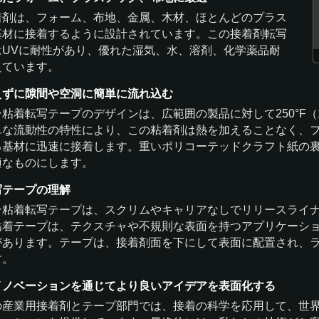
着剤は、フォーム、布地、金属、木材、ほとんどのプラス
基材に接着するように設計されています。この接着剤転写
はUVに耐性があり、優れた湿気、水、溶剤、化学薬品耐
えています。
えずに隙間や空洞に簡単に流れ込む
粘着転写テープのデザインは、広範囲の製品に対して250°F（
単な流動性の特性により、この粘着剤は熱を加えることなく、
る基材に迅速に接着します。重いポリコーテッドクラフト紙の
適なものにします。
写テープの理解
ン粘着転写テープは、スクリムやキャリアなしでリリースライ
粘着テープは、テクスチャや不規則な表面を持つアプリケーシ
があります。テープは、接着剤面を下にして表面に配置され、
す。
イノベーションを通じてより良いアイデアを表面化する
の産業用接着剤とテープ部門では、接着の科学を応用して、世