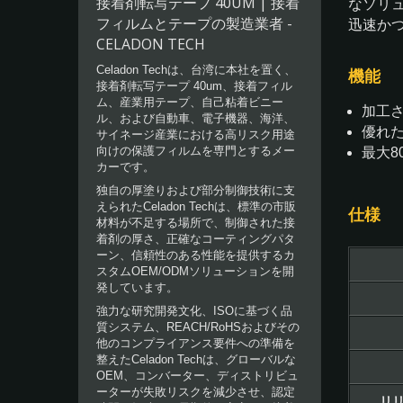
接着剤転写テープ 40UM | 接着
なソリ
フィルムとテープの製造業者 -
迅速か
CELADON TECH
Celadon Techは、台湾に本社を置く、
機能
接着剤転写テープ 40um、接着フィル
ム、産業用テープ、自己粘着ビニー
加工
ル、および自動車、電子機器、海洋、
優れ
サイネージ産業における高リスク用途
向けの保護フィルムを専門とするメー
最大8
カーです。
独自の厚塗りおよび部分制御技術に支
えられたCeladon Techは、標準の市販
仕様
材料が不足する場所で、制御された接
着剤の厚さ、正確なコーティングパタ
ーン、信頼性のある性能を提供するカ
スタムOEM/ODMソリューションを開
発しています。
強力な研究開発文化、ISOに基づく品
質システム、REACH/RoHSおよびその
他のコンプライアンス要件への準備を
整えたCeladon Techは、グローバルな
OEM、コンバーター、ディストリビュ
ーターが失敗リスクを減少させ、認定
リ