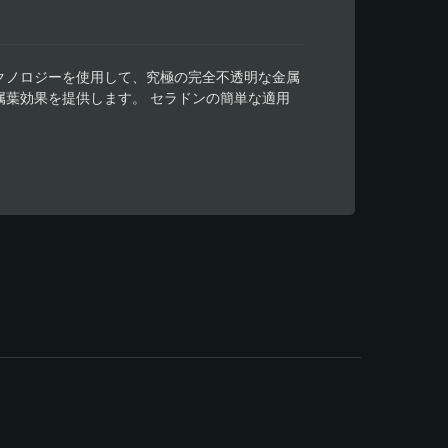
クノロジーを使用して、究極の完全不透明な金属
葉効果を提供します。 セラドンの簡単な適用
す。 高品質のフィルム仕上げが必要な、費用対
す。 セラドンメタリックペイントビニールを
ニールは、カッティングマシン上で完全に平らに
キャリアシートから簡単に分離して完璧にアプリ
ビニールはガラス製品や室内装飾に最適です。