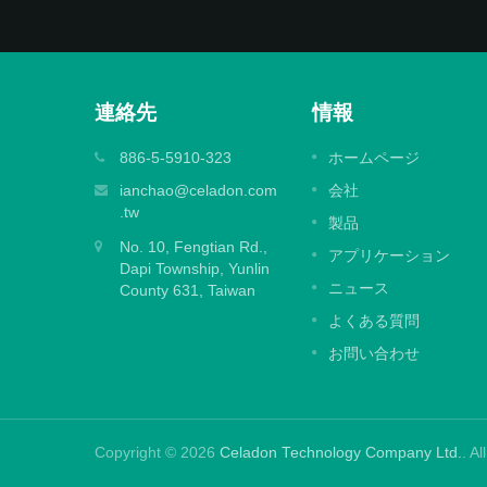
連絡先
情報
エンボス加工ラミネートフィルム
886-5-5910-323
ホームページ
効果のあ
エンボス効果を持つ大型および中型デジ
ianchao@celadon.com
会社
れる看板
ルプリントの保護に設計された、残留物
.tw
製品
した。
ないデザインのための特殊な強力な接着
No. 10, Fengtian Rd.,
剤。
アプリケーション
Dapi Township, Yunlin
ニュース
County 631, Taiwan
続きを読む
よくある質問
お問い合わせ
Copyright © 2026
Celadon Technology Company Ltd.
. A