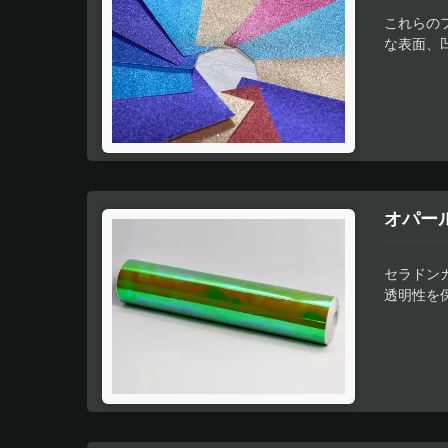
これらの
な表面、
きます。
できます
クスチャ
オパー
セラドン
透明性を
をもたら
高品質の
機能によ