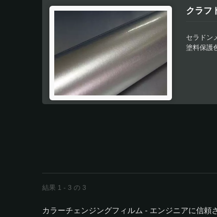
クラフ
セラドン
塗料保護
機能によ
効果の高
使用する
なり、ト
ケーショ
結果 1 - 3 の 3
カラーチェンジングフィルム - エンジニアに信