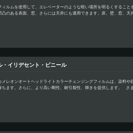
フィルムを使用して、エレベーターのような暗い場所を明るくすることも
凹凸のある表面、窓、さらには天井にも適用できます。床、壁、窓、天
 写真や写真をフィルムに印刷して、非凡な効果や信じられないほどの光
。 私たちのフィルムは、さまざまな色やブラシ、フロスト、クローム、
仕上げで利用可能です。 何でも可能です！
ル・イリデセント・ビニール
カメレオンオートヘッドライトカラーチェンジングフィルムは、染料や
保ちます。さらに、より高い剛性、耐引裂性、輝きを提供します。 さ
し、より高い強度の利用に適しています。可能なすべての応用は、私た
フィルム仕上げとコスト効果のある車のヘッドライトカラーチェンジン
り、より速い位置合わせが可能で、残留物のない特別な強力な接着剤で