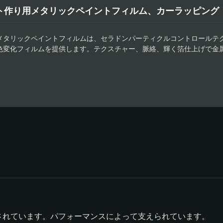
ト作り用メタリックペイントフィルム、カーラッピング
メタリックペイントフィルムは、セラドンパーティクルコントロールテ
色変化フィルムを提供します。テクスチャー、脈絡、輝く箔仕上げで金属
り、より速い位置合わせが可能で、残留物のない特別な強力な接着剤で
いフルカラーラッピングおよび看板市場で使用するために設計されていま
と、すべてのプロジェクトがスムーズに進行します。この素晴らしいビ
ンネリングや気泡が発生しません。さらに、最も複雑なデザインでも、
ンできます。耐水性にも優れているため、セラドンメタリックペイント
頼されています。パフォーマンスによって支えられています。