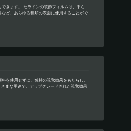
できます。 セラドンの装飾フィルムは、平ら
井など、あらゆる種類の表面に使用することがで
学的な錯覚や文房具の使用を作成することさえ
ほこり、木材、炭素、オレンジスキンなどのテ
顔料を使用せずに、独特の視覚効果をもたらし、
まざまな用途で、アップグレードされた視覚効果
ちの想像力によってのみ制限されます。 現在、
グに使用されています。 セラドンの簡単な適用
す。