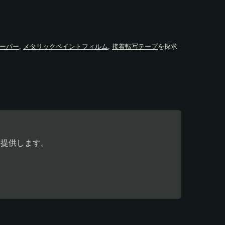
ーパー
,
メタリックペイントフィルム
,
接着転写テープ
を探求
を提供します。