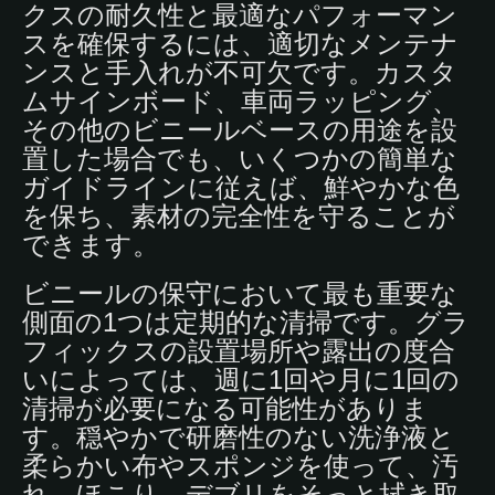
クスの耐久性と最適なパフォーマン
スを確保するには、適切なメンテナ
ンスと手入れが不可欠です。カスタ
ムサインボード、車両ラッピング、
その他のビニールベースの用途を設
置した場合でも、いくつかの簡単な
ガイドラインに従えば、鮮やかな色
を保ち、素材の完全性を守ることが
できます。
ビニールの保守において最も重要な
側面の1つは定期的な清掃です。グラ
フィックスの設置場所や露出の度合
いによっては、週に1回や月に1回の
清掃が必要になる可能性がありま
す。穏やかで研磨性のない洗浄液と
柔らかい布やスポンジを使って、汚
れ、ほこり、デブリをそっと拭き取