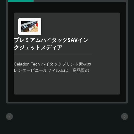
プレミアムハイタックSAVイン
クジェットメディア
Celadon Tech ハイタックプリント素材カ
レンダービニールフィルムは、高品質の
フィルム仕上げと重い使用者向けに設計
されたプレミアム品質のカレンダーフィ
ルムです。 ハイタックグルーのデザイン
により、さまざまな素材に簡単に接着で
きます。 車の塗料や粗い表面、低表面エ
ネルギー材料（例：PP、ABSなど）など
特殊な表面は、経済的なインク消費とよ
り広いガムット範囲の性能を提供しま
す。 Celadonの簡単な適用機能により、
より速い位置合わせ、バブルフリーのア