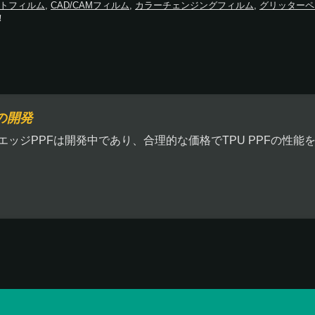
トフィルム
,
CAD/CAMフィルム
,
カラーチェンジングフィルム
,
グリッターペ
！
の開発
エッジPPFは開発中であり、合理的な価格でTPU PPFの性能