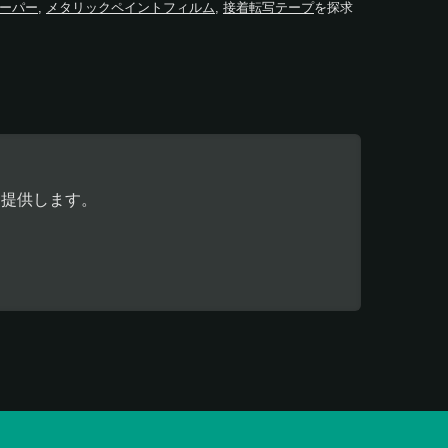
ーパー
,
メタリックペイントフィルム
,
接着転写テープ
を探求
を提供します。