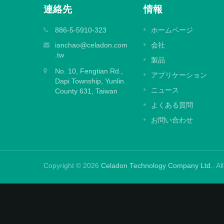
連絡先
情報
エンボス加工ラミネートフィルム
886-5-5910-323
ホームページ
効果のあ
エンボス効果を持つ大型および中型デジ
ianchao@celadon.com
会社
れる看板
ルプリントの保護に設計された、残留物
.tw
製品
した。
ないデザインのための特殊な強力な接着
No. 10, Fengtian Rd.,
剤。
アプリケーション
Dapi Township, Yunlin
ニュース
County 631, Taiwan
続きを読む
よくある質問
お問い合わせ
Copyright © 2026
Celadon Technology Company Ltd.
. A