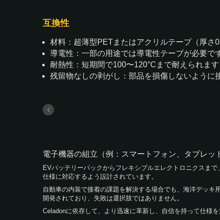
互換性
材料：超薄型PETまたはアクリルテープ（厚さ0.0
導電性：一部の用途では導電性テープが必要です
耐熱性：短期間で100〜120°Cまで耐えられ
残留物なしの剥がし：部品を損傷しないように
電子機器の組立（例：スマートフォン、タブレット） - 
EVバッテリーパックからフレキシブルエレクトロニクスまで、
仕様に対応するよう設計されています。
自動車の内装で接着の課題を解決する場合でも、海洋デッキ
開発されており、失敗は選択肢ではありません。
Celadonに依存して、より迅速に革新し、自信を持って仕様