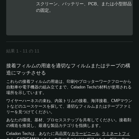
スクリーン、バッテリー、PCB、または小型部品
の固定。
結果 1 - 11 の 11
接着フィルムの用途を適切なフィルムまたはテープの構
造にマッチさせる
これらの接着フィルムの用途は、印刷やプロッターワークフローから
自動車や電子機器の組み立てまで、Celadon Techの材料が使用される
場所を示しています。
ワイヤーハーネスの束ね、内装トリムの接着、海洋接着、CMPマウン
トなどのユースケースを探して、適切なフィルムまたはテープファミ
リーを見つけてください。
あなたの環境、基材、プロセスステップを共有してください。接着剤
の構造を推奨し、最適な製品カテゴリを指摘します。
Celadon Techは、あなたに高品質な
カラービニール
,
ラミネートフィ