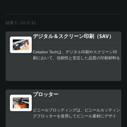
結果 1 - 11 の 11
デジタル＆スクリーン印刷（SAV）
Celadon Techは、デジタル印刷やスクリーン印
刷において、信頼性と安定した品質の印刷材料を
提供します。以下のインクとの互換性がありま
す：溶剤、エコソルベント、ラテックス、UV。
また、高光沢の素材も提供し、インクの消費量を
節約することもできます。 その間、Celadonは耐
久性があり、簡単に適用でき、柔軟性があり、残
プロッター
留物がない優れた密着性能も提供しています。
P.S. ユーザーは、材料を交換するたびに印刷品質
を確保するためにプリンターを再キャリブレーシ
ビニールプロッティングは、ビニールカッティン
ョンする必要があります。
グプロッターを使用してビニール素材にデザイ
ン、グラフィック、文字を作成するプロセスで