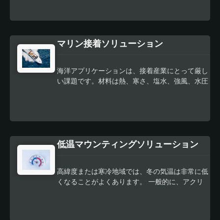
す。この多用途なプロセスは、サイネージ、グラ
フィック、アパレル生産など、さまざまな業界で
使用されています。 ビニールプロッティング
は、ビニールカッティングプロッターで始まりま
マリン接着ソリューション
す。ビニールカッティングプロッターは、鋭い刃
を使用してビニール素材を特定の形状やデザイン
に切り取る機械です。ビニールプロッターは専用
海洋アプリケーションは、接着産業にとって厳し
のソフトウェアを使用して操作され、刃の移動や
い課題です。材料は熱、寒さ、塩水、強風、水圧
切り込みの深さを制御します。 ビニール素材が
に対抗する能力を持たなければなりません。ま
プロッターに読み込まれ、刃が素材の上に位置さ
た、海で何も問題が起こらないように、精巧な加
れます。その後、ソフトウェアは刃を指示して、
工技術も必要です。セラドンは、接着転写テープ
ビニール素材を所望の形状やデザインに切りま
から材料強化の両面テープまで、海洋接着ソリュ
す。切り抜かれたビニールはプロッターから取り
ーションに関する長年の経験を持っています。
外され、壁、車両、アパレルなどさまざまな表面
低温マウンティングソリューション
フロリダ州、アメリカにはいくつかの実用的な事
に転写することができます。 ビニールプロット
例があります。すべてのヨットデッキEVAフォー
の主な利点の1つは、その多目的性です。このプ
ムメーカーは、さまざまな種類の海事テープを私
ロセスは、さまざまなデザイン、グラフィック、
高緯度または寒冷地域では、冬の気温は非常に低
たちから注文しています。また、綿紙、布、また
文字を作成するために使用できます。そのため、
くなることがよくあります。 一般的に、アクリ
はプラスチックなど、さまざまな材料でのカスタ
カスタムビニール製品を作成したい企業や個人に
ル系の接着剤は低温の作業環境に耐える方法があ
ムマウンティングソリューションテープサービス
とって人気の選択肢となっています。 ビニール
りません。しかし、ホットメルト接着剤は高温環
も提供しています。 工場を出る前に、当社のす
プロッティングのもう一つの利点は、その精度で
境に耐えません。すべての環境を試すための汎用
べての海事製品は厳格な品質管理の対象となりま
す。ビニールカッティングプロッターを制御する