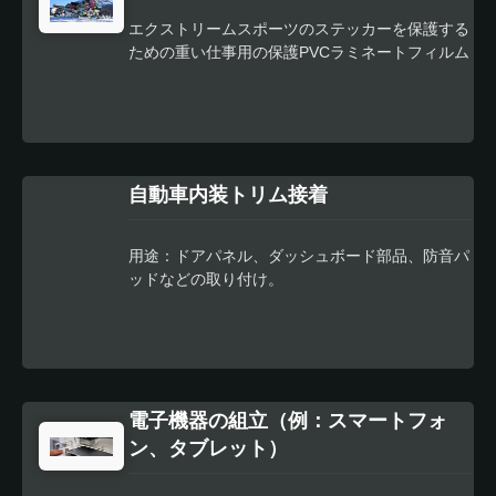
エクストリームスポーツのステッカーを保護する
ための重い仕事用の保護PVCラミネートフィルム
は最適な解決策です。 耐候性、摩耗性、衝撃に
対する耐性を持つことで、ステッカーの見た目を
良くし、長持ちさせるためには必須です。 サー
ファー、スノーボーダー、スケートボーダー、ま
たは他のどんなタイプのエクストリームスポーツ
自動車内装トリム接着
愛好家であっても、頑丈な保護用PVCラミネート
フィルムは、ステッカーを保護し、成功し、安全
で楽しい体験をするための必須ツールです。
用途：ドアパネル、ダッシュボード部品、防音パ
ッドなどの取り付け。
電子機器の組立（例：スマートフォ
ン、タブレット）