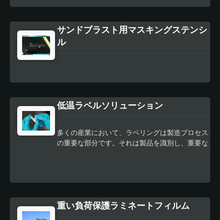
す。
織物、不織布、フィルムの裏地と高品質な接着剤
を組み合わせた自動車用ワイヤーハーネステープ
サンドブラスト用マスキングステンシ
の幅広い製品ラインナップを提供しています。こ
れらは生産材料の国際的なOEM仕様を満たして
ル
います。 当社の革新的なソリューションは、ワ
イヤに優れた柔軟性を提供し、ハーネスを車体に
迅速かつ柔軟に適用することができます。これら
のソリューションはまた、重量の削減やハーネス
の直径の縮小を実現し、ほとんどの製品バージョ
ンにカスタマイズされた穴あけ加工が可能です。
低温ラベルソリューション
多くの産業において、ラベリングは製造プロセス
の重要な部分です。それは製品を識別し、重要な
情報を提供し、ブランドの認知度を高めるのに役
立ちます。しかし、従来のラベリング方法は、ラ
ベルを製品に密着させるために高温が必要であ
り、熱に敏感なプラスチックや繊細な電子部品な
どの材料には損傷を与える可能性があります。
重い負荷保護ラミネートフィルム