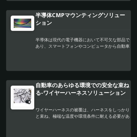
材料を見つけるのは難しいです。 低温ソリュー
す。接着性、せん断抵抗性、耐水性、海水耐久性
ために使用されるソフトウェアは、カットが正確
ションがない場合、剥がれ現象を引き起こすこと
などが含まれます。 私たちの経験と品質保証に
かつ一貫していることを保証し、高品質なビニー
半導体CMPマウンティングソリュー
が容易です。私たちの特別な配合は、ラボの低温
より、最も完璧な製品をお客様にお届けできると
ル製品を生み出します。この精度により、正確な
接着性およびせん断試験に合格します。 さら
ション
信じています。
測定が必要な詳細なグラフィックやデザインを作
に、私たちはドイツでのフィールドテストを完了
成するための理想的なソリューションとなりま
した実際のケースも持っています。屋内テストだ
す。 ビニールプロッティングは、その多機能性
半導体は現代の電子機器において不可欠な部品で
けでなく、屋外自動車テストも行いました。 消
と正確性に加えて、カスタムビニール製品を作成
あり、スマートフォンやコンピュータから自動車
費者は、私たちの経験、強さ、責任が試されるこ
するための費用対効果の高いソリューションでも
や医療機器まで、さまざまなデバイスの機能に重
とを完全に信じることができます。
あります。このプロセスは迅速かつ効率的であ
要な役割を果たしています。半導体の製造には、
り、ビジネスや個人が高品質なビニール製品を低
化学機械研磨（CMP）プロセスを含む一連の複
コストで迅速に作成することができます。 結論
雑な工程が関与しています。
として、ビニールプロッティングは、カスタムビ
ニール製品を作成したい企業や個人にとって貴重
自動車のあらゆる環境での安全な束ね
なプロセスです。その多様性、精度、コスト効率
る-ワイヤーハーネスソリューション
性により、ビニールプロッティングは、さまざま
な用途に対応したカスタムビニールグラフィッ
ク、デザイン、文字を作成するための理想的なソ
ワイヤーハーネスの被覆は、ハーネスをしっかり
リューションです。看板製造業者、グラフィック
と束ね、極端な温度や環境条件に耐える必要があ
デザイナー、アパレルメーカーであろうと、ビニ
ります。エンジンルーム用の製品は、例えば摩耗
ールプロッティングは、ビジネスやプロジェクト
に非常に耐性が必要ですが、車内ではノイズを軽
を次のレベルに引き上げるための貴重なツールで
減するためにテープが使用されます。 当社は、