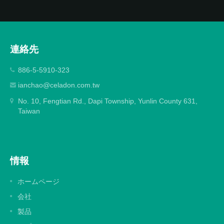
連絡先
886-5-5910-323
ianchao@celadon.com.tw
No. 10, Fengtian Rd., Dapi Township, Yunlin County 631,
Taiwan
情報
ホームページ
会社
製品