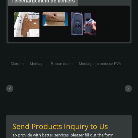
Téléchargement de fichiers
Marque
Montage
Ruban marin
Montage en mousse EVA