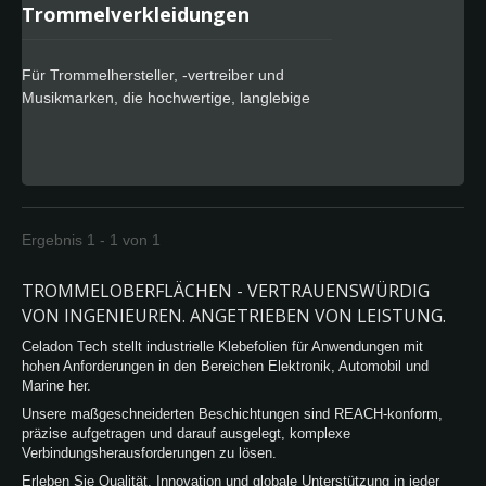
Trommelverkleidungen
Für Trommelhersteller, -vertreiber und
Musikmarken, die hochwertige, langlebige
und auffällige Trommelverkleidungen
suchen, bieten unsere Glitter Drum Wraps
(Glitter-Folie) unvergleichliche Brillanz und
Leistung. Egal, ob Sie Großbestellungen,
OEM/ODM-Lösungen oder
maßgeschneiderte Designs benötigen, wir
Ergebnis 1 - 1 von 1
bieten die perfekten Materialien, um Ihr
Produktangebot zu verbessern.
TROMMELOBERFLÄCHEN - VERTRAUENSWÜRDIG
VON INGENIEUREN. ANGETRIEBEN VON LEISTUNG.
Celadon Tech stellt industrielle Klebefolien für Anwendungen mit
hohen Anforderungen in den Bereichen Elektronik, Automobil und
Marine her.
Unsere maßgeschneiderten Beschichtungen sind REACH-konform,
präzise aufgetragen und darauf ausgelegt, komplexe
Verbindungsherausforderungen zu lösen.
Erleben Sie Qualität, Innovation und globale Unterstützung in jeder