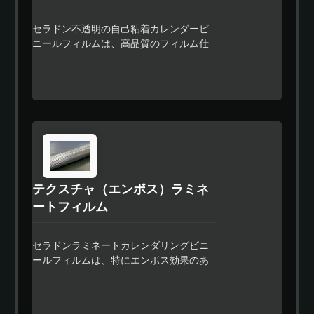
セラドン不透明の自己粘着カレンダービ
ニールフィルムは、高品質のフィルム仕
上げとコスト効果のあるフルカラーラッ
ピングが必要な看板市場で使用するため
に設計されたプレミアム品質のカレンダ
ーフィルムです。セラドンのイージーア
プライ機能により、より速い位置合わせ
が可能で、残留物のないデザインに特別
な強力な接着剤が使用されています。
テクスチャ（エンボス）ラミネ
ートフィルム
セラドンラミネートカレンダリングビニ
ールフィルムは、特にエンボス効果のあ
る大型および中型のデジタルプリントを
保護するために設計された柔軟性のある
100μm〜130μmのPVCオーバーラミネー