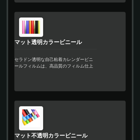
計されています。 セラドン 透明ビニール
を使用すると、プロジェクトがスムーズ
に進行するため、光沢のある透明なカラ
ーの外観が特徴です。 この素晴らしいビ
ニールは、カッティングマシンに平らに
敷かれ、トンネリングや泡立ちもありま
マット透明カラービニール
せん。 デザインをカットし、簡単にウィ
ードし、驚きのアプリケーションを行い
ます。 キャリアシートから簡単に取り外
セラドン透明な自己粘着カレンダービニ
せるため、あなたの最も複雑なデザイン
ールフィルムは、高品質のフィルム仕上
も完璧にアプリケーションできます。 耐
げとコスト効果のあるフルカラーラッピ
水性と紫外線耐性があり、屋外でも最大3
ングが必要な看板市場で使用するために
年間持続します。 残留物のないデザイン
設計されたプレミアム品質のカレンダー
用の特殊な強力な接着剤は、使用者がオ
フィルムです。セラドンのイージーアプ
ブジェクトに残った接着剤を掃除する必
ライ機能により、より速い位置合わせが
要がなくなります。 出力色を大きく変
可能で、残留物のないデザインに特別な
えることなく、車両のライトハウジング
強力な接着剤が使用されています。
に適しています。
マット不透明カラービニール