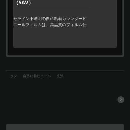
（SAV）
セラドン不透明の自己粘着カレンダービ
ニールフィルムは、高品質のフィルム仕
上げとコスト効果のあるフルカラーラッ
ピングが必要な看板市場で使用するため
に設計されたプレミアム品質のカレンダ
ーフィルムです。セラドンのイージーア
プライ機能により、より速い位置合わせ
が可能で、残留物のないデザインに特別
な強力な接着剤が使用されています。
タグ
自己粘着ビニール
光沢