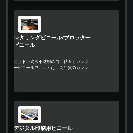
トフィルムであり、特殊な強力な接着剤
により残留物がないデザインが可能で
す。 優れた適合性と信頼性のあるパフ
ォーマンスにより、これらの製品は特に
車両や波形のある表面の部分的または全
体的なラッピングに適しています。
レタリングビニール/プロッター
ビニール
セラドン光沢不透明の自己粘着カレンダ
ービニールフィルムは、高品質のカレン
ダーフィルムであり、平らな裏地で、高
品質のフィルム仕上げが求められる看板
市場で使用するために設計されていま
す。優れたカットとウィーディング性能
を提供し、取り扱いが簡単です。セラド
ンのイージーアプライ機能により、より
速い位置合わせが可能で、残留物のない
デザインに特別な強力な接着剤を使用し
ています。
デジタル印刷用ビニール