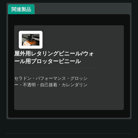
関連製品
屋外用レタリングビニール/ウォ
ール用プロッタービニール
セラドン・パフォーマンス・グロッシ
ー・不透明・自己接着・カレンダリン
グ・ポリマービニールフィルムは、屋外
中期看板市場向けに設計されたプレミア
ム品質のカレンダーフィルムで、壁装飾
用です。優れたカッティングとウィーデ
ィングの性能を提供し、取り扱いが簡単
です。Celadon Techは、残留物のない特
別な強力な接着剤も提供しています。