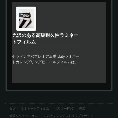
な特殊強力接着剤は、残留物のないデザ
インを提供するだけでなく、ユーザーが
ロール全体を一度にラミネートする必要
がなく、どこでも停止できるノンパウジ
ングストリップデザインを提供します。
どこでも停止する際には、一切の停止線
を残しません。 また、低温環境に対して
光沢のある高級耐久性ラミネー
も接着剤の配合を改良しましたので、ユ
トフィルム
ーザーは一般的な温度条件と同じ接着性
をお楽しみいただけます。 セラドンラ
ミネートフィルムは、優れた適合性と信
セラドン光沢プレミアム重-dutyラミネー
頼性のあるパフォーマンスを持ち、これ
トカレンダリングビニールフィルムは、
らの製品は特に車両や波形の表面の部分
特に大中サイズのデジタルプリントを保
的または全体的な包装に適しています。
護するために設計された、超クリアな
製品は溶剤、エコソルベント、ラテック
0.3mmモノマリックPVCオーバーラミネ
スの標準的なデジタル印刷技術と互換性
ートフィルムです。そのプレミアム特別
があります。
強力接着剤は、残留物のないデザインを
提供するだけでなく、ユーザーがロール
全体を一度にラミネートする必要がな
く、好きな場所で止めることができるノ
タグ
ラミネートフィルム
ポリマーPVC
光沢
ンポーズストリップデザインも提供しま
低温ソリューション
ノンパウジングストリップデザイン
す。 セラドンラミネートフィルムは、