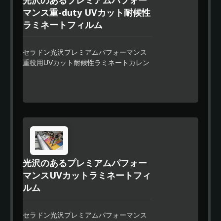
供しています。ユーザーはどこでも停止
マンス重-duty UVカット耐候性
でき、中断線を残さずに止めることがで
ラミネートフィルム
きます。 セラドンラミネートフィルム
は優れた適合性と信頼性のある性能を持
ち、特に車両や波形表面の部分的または
セラドン光沢プレミアムパフォーマンス
全体的なラッピングに適しています。
重役用UVカット耐候性ラミネートカレン
この製品は、溶剤、エコ溶剤、ラテック
ダリングビニールフィルムは、大型およ
スの標準デジタル印刷技術と互換性があ
び中型デジタルプリントを保護するため
ります。
に特別に設計された、超クリアな0.3mm
のポリマーピーエスシービニールフィル
ムで、その優れた耐摩耗性は、ユーザー
がさらに長い期間保護することも可能で
す。 そのプレミアムな特殊強力接着剤
は、残留物のないデザインを提供するだ
けでなく、ユーザーがロール全体を一度
光沢のあるプレミアムパフォー
にラミネートする必要がなく、どこでも
マンスUVカットラミネートフィ
停止できるノンパウジングストリップデ
ルム
ザインを提供します。どこでも停止する
際には、一切の停止線を残しません。 ま
た、低温環境に対しても接着剤の配合を
セラドン光沢プレミアムパフォーマンス
改良しましたので、ユーザーは一般的な