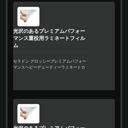
性も長時間の保護を提供します。 そのプ
レミアム特殊強力接着剤は、残留物のな
いデザインを提供するだけでなく、ユー
ザーがロール全体を一度にラミネートす
光沢のあるプレミアムパフォー
る必要がないノンパウジングストリップ
デザインも提供しています。ユーザーは
マンス重役用ラミネートフィル
どこでも停止でき、一時停止ラインを残
ム
さずに停止することができます。 セラ
ドンラミネートフィルムは優れた適合性
と信頼性のある性能を持ち、特に車両や
セラドン グロッシープレミアムパフォー
波形表面の部分的または全体的なラッピ
マンスヘビーデューティーラミネートカ
ングに適しています。 この製品は、溶
レンダービニールフィルムは、大型およ
剤、エコ溶剤、ラテックスの標準デジタ
び中型のデジタルプリントを保護するた
ル印刷技術と互換性があります。
めに特別に設計された、超クリアな
0.3mmのポリマービニールフィルムで
す。その優れた耐摩耗性は、ユーザーに
さらなる保護を提供します。 そのプレミ
アム特殊強力接着剤は、残留物のないデ
ザインを提供するだけでなく、ユーザー
がロール全体を一度にラミネートする必
光沢のあるプレミアムパフォー
要がない非中断ストリップデザインも提