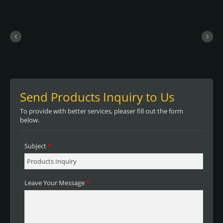
優れた適合性と信頼性のあるパフォーマ
ンスを持ち、これらの製品は特に車両や
波形の表面の部分的または全体的な包装
に適しています。 製品は溶剤、エコソ
ルベント、ラテックスの標準的なデジタ
ル印刷技術と互換性があります。