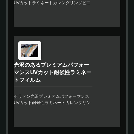
UVカットラミネートカレンダリングビニ
温度条件と同じ接着性をお楽しみいただ
ールフィルムは、大型および中型デジタ
けます。 セラドンラミネートフィルム
ルプリントを保護するために特別に設計
は、優れた適合性と信頼性のあるパフォ
された、超クリアな80umポリマービニー
ーマンスを持ち、これらの製品は特に車
ルフィルムで、UV吸収特性を備えていま
両や波形の表面の部分的または全体的な
す。 そのプレミアムな特殊強力接着剤
包装に適しています。 製品は溶剤、エ
は、残留物のないデザインを提供するだ
コソルベント、ラテックスの標準的なデ
けでなく、ユーザーがロール全体を一度
ジタル印刷技術と互換性があります。
にラミネートする必要がなく、どこでも
停止できるノンパウジングストリップデ
光沢のあるプレミアムパフォー
ザインを提供します。どこでも停止する
マンスUVカット耐候性ラミネー
際には、一切の停止線を残しません。
セラドンラミネートフィルムは、優れた
トフィルム
適合性と信頼性のあるパフォーマンスを
持ち、これらの製品は特に車両や波形の
セラドン光沢プレミアムパフォーマンス
表面の部分的または全体的な包装に適し
UVカット耐候性ラミネートカレンダリン
ています。 製品は溶剤、エコソルベン
グビニールフィルムは、大型および中型
ト、ラテックスの標準的なデジタル印刷
デジタルプリントを保護するために特別
技術と互換性があります。
に設計された、超クリアな80umポリマー
ビニールフィルムです。 そのプレミアム