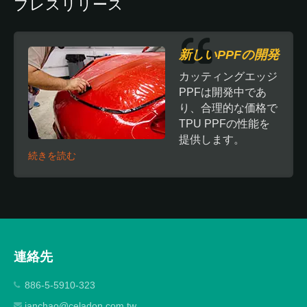
プレスリリース
新しいPPFの開発
カッティングエッジ
PPFは開発中であ
り、合理的な価格で
TPU PPFの性能を
提供します。
続きを読む
連絡先
886-5-5910-323
ianchao@celadon.com.tw