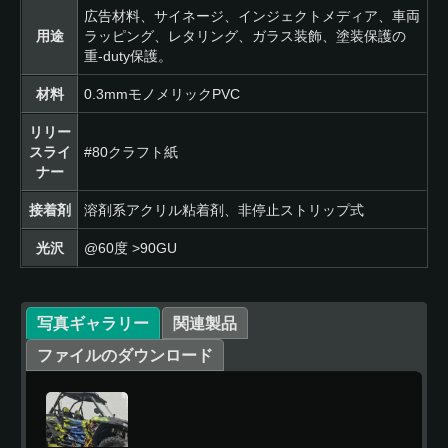
広告材料、サイネージ、インジェクトメディア、車両
用途
ラッピング、レタリング、ガラス装飾、塗装保護の
重-duty保護。
材料
0.3mmモノメリックPVC
リリー
スライ
#80クラフト紙
ナー
接着剤
溶剤系アクリル粘着剤、非停止ストリップ式
光沢
@60度 >90GU
写真ギャラリー
関連製品
ファイルのダウンロード