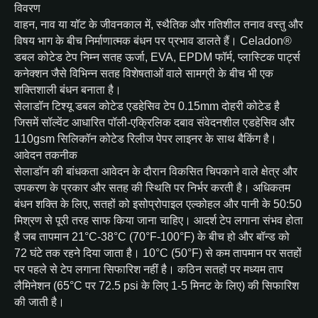
विवरण
वाहन, नाव या यॉट के जीवनकाल में, स्थैतिक और गतिशील तनाव वस्तु और
विषय भाग के बीच निर्माणात्मक बंधन पर प्रभाव डालते हैं। Celadon®
डबल कोटेड टेप निम्न सतह ऊर्जा, EVA, EPDM फॉर्म, प्लास्टिक पार्ट्स
कनेक्शन जैसे विभिन्न सतह विशेषताओं वाले सामग्री के बीच भी एक
शक्तिशाली बंधन बनाता है।
सेलाडॉन टिश्यू डबल कोटेड एडहेसिव टेप 0.15mm दोहरी कोटेड है
जिसमें सॉल्वेंट आधारित पॉली-एक्रिलिक दबाव संवेदनशील एडहेसिव और
110gsm सिलिकॉन कोटेड रिलीज पेपर लाइनर के साथ बैकिंग है।
आवेदन तकनीक
सेलाडॉन की बांधकता आवेदन के दौरान विकसित चिपकाने वाले क्षेत्र और
उपकरण के प्रकार और सतह की स्थिति पर निर्भर करती है। अधिकतम
बंधन शक्ति के लिए, सतहों को इसोप्रोपाइल एल्कोहल और पानी के 50:50
मिश्रण से पूरी तरह साफ किया जाना चाहिए। आदर्श टेप लगाना संभव होता
है जब तापमान 21°C-38°C (70°F-100°F) के बीच हो और बॉन्ड को
72 घंटे तक रहने दिया जाता है। 10°C (50°F) से कम तापमान पर सतहों
पर पहले से टेप लगाना सिफारिश नहीं है। कठिन सतहों पर मध्यम ताप
लैमिनेशन (65°C पर 72.5 psi के लिए 1-5 मिनट के लिए) की सिफारिश
की जाती है।