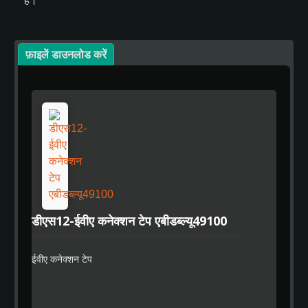
है।
फ़ाइलें डाउनलोड करें
डीएस12-ईवीए कनेक्शन टेप एबीडब्ल्यू49100
ईवीए कनेक्शन टेप