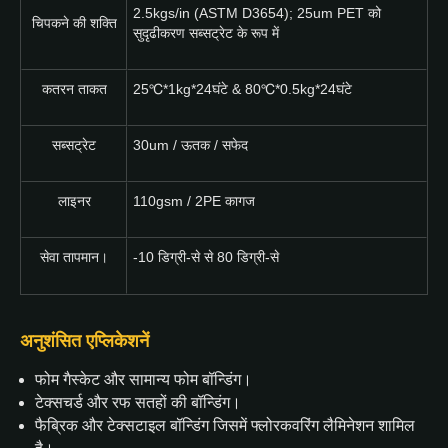
2.5kgs/in (ASTM D3654); 25um PET को
चिपकने की शक्ति
सुदृढीकरण सब्सट्रेट के रूप में
कतरन ताकत
25℃*1kg*24घंटे & 80℃*0.5kg*24घंटे
सब्सट्रेट
30um / ऊतक / सफेद
लाइनर
110gsm / 2PE कागज
सेवा तापमान।
-10 डिग्री-से से 80 डिग्री-से
अनुशंसित एप्लिकेशनें
फोम गैस्केट और सामान्य फोम बॉन्डिंग।
टेक्सचर्ड और रफ सतहों की बॉन्डिंग।
फैब्रिक और टेक्सटाइल बॉन्डिंग जिसमें फ्लोरकवरिंग लैमिनेशन शामिल