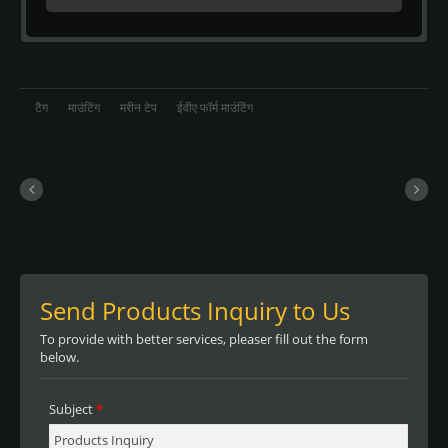
टैग
माउंटिंग
मरीन टेप
ईवीए फॉर्म माउंटिंग