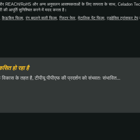
यों और REACH/RoHS और अन्य अनुपालन आवश्यकताओं के लिए तत्परता के साथ, Celadon Tech
 की आपूर्ति सुनिश्चित करने में मदद करता है।
,
कैड/कैम फिल्म
,
रंग बदलने वाली फिल्म
,
ग्लिटर पेपर
,
मेटालिक पेंट फिल्म
,
एडहेसिव ट्रांसफर टेप
क
सित हो रहा है
विकास के तहत है, टीपीयू पीपीएफ की प्रदर्शन को संभवतः संभावित...