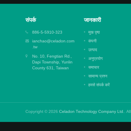
संपर्क
जानकारी
एम्बॉस्ड लैमिनेट फिल्म
886-5-5910-323
मुख पृष्ठ
या गया है
बड़े और मध्यम आकार के डिजिटल प्रिंट को एम्बॉसिंग
ianchao@celadon.com
कंपनी
प्रभाव के साथ सुरक्षित...
.tw
उत्पाद
No. 10, Fengtian Rd.,
अधिक पढ़ें
अनुप्रयोग
Dapi Township, Yunlin
समाचार
County 631, Taiwan
सामान्य प्रश्न
हमसे संपर्क करें
Copyright © 2026
Celadon Technology Company Ltd.
. A