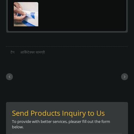
टैग
आर्किटेक्चर सामग्री