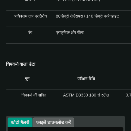
अधिकतम ताप प्रतिरोध
80डिग्री सेल्सियस / 140 डिग्री फारेनहाइट
रंग
प्राकृतिक और पीला
चिपकने वाला डेटा
गुण
परीक्षण विधि
चिपकने की शक्ति
ASTM D3330 180 से स्टील
0.
फ़ोटो गैलरी
फ़ाइलें डाउनलोड करें