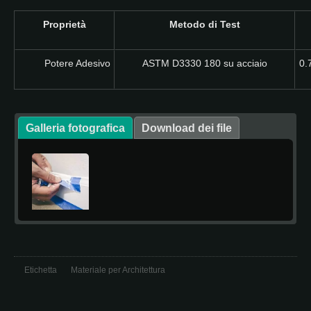
Proprietà
Metodo di Test
Potere Adesivo
ASTM D3330 180 su acciaio
0.
Galleria fotografica
Download dei file
Etichetta
Materiale per Architettura