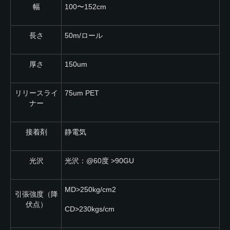
幅
100〜152cm
長さ
50m/ロール
厚さ
150um
リリースライ
75um PET
ナー
接着剤
静電気
光沢
光沢：@60度 >90GU
MD>250kg/cm2
引張強度（降
伏点）
CD>230kgs/cm