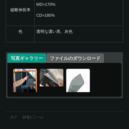
MD>170%
破断伸長率
CD>180%
色
透明な濃い黒、灰色
写真ギャラリー
ファイルのダウンロード
タグ
静電ビニール