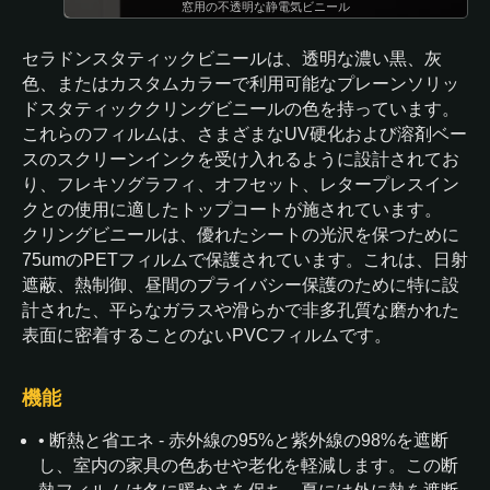
窓用の不透明な静電気ビニール
セラドンスタティックビニールは、透明な濃い黒、灰
色、またはカスタムカラーで利用可能なプレーンソリッ
ドスタティッククリングビニールの色を持っています。
これらのフィルムは、さまざまなUV硬化および溶剤ベー
スのスクリーンインクを受け入れるように設計されてお
り、フレキソグラフィ、オフセット、レタープレスイン
クとの使用に適したトップコートが施されています。
クリングビニールは、優れたシートの光沢を保つために
75umのPETフィルムで保護されています。これは、日射
遮蔽、熱制御、昼間のプライバシー保護のために特に設
計された、平らなガラスや滑らかで非多孔質な磨かれた
表面に密着することのないPVCフィルムです。
機能
• 断熱と省エネ - 赤外線の95%と紫外線の98%を遮断
し、室内の家具の色あせや老化を軽減します。この断