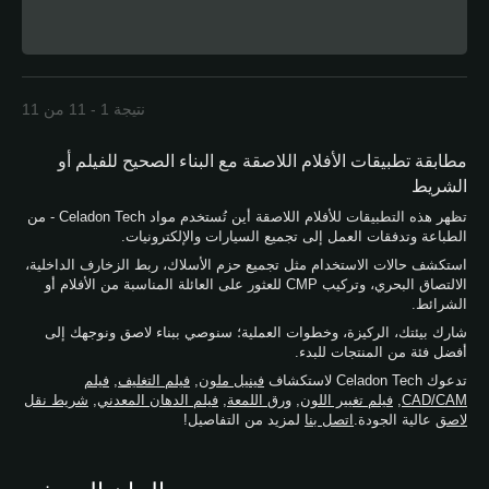
نتيجة 1 - 11 من 11
مطابقة تطبيقات الأفلام اللاصقة مع البناء الصحيح للفيلم أو
الشريط
تظهر هذه التطبيقات للأفلام اللاصقة أين تُستخدم مواد Celadon Tech - من
الطباعة وتدفقات العمل إلى تجميع السيارات والإلكترونيات.
استكشف حالات الاستخدام مثل تجميع حزم الأسلاك، ربط الزخارف الداخلية،
الالتصاق البحري، وتركيب CMP للعثور على العائلة المناسبة من الأفلام أو
الشرائط.
شارك بيئتك، الركيزة، وخطوات العملية؛ سنوصي ببناء لاصق ونوجهك إلى
أفضل فئة من المنتجات للبدء.
تدعوك Celadon Tech لاستكشاف
فينيل ملون
,
فيلم التغليف
,
فيلم
CAD/CAM
,
فيلم تغيير اللون
,
ورق اللمعة
,
فيلم الدهان المعدني
,
شريط نقل
لاصق
عالية الجودة.
اتصل بنا
لمزيد من التفاصيل!