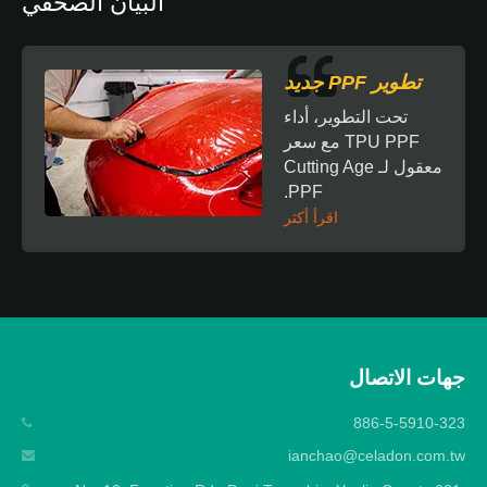
البيان الصحفي
تطوير PPF جديد
تحت التطوير، أداء
TPU PPF مع سعر
معقول لـ Cutting Age
PPF.
اقرأ أكثر
جهات الاتصال
886-5-5910-323
ianchao@celadon.com.tw