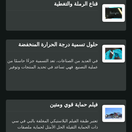
قناع الرملة والتغطية
منسوجة وأفلام مع مواد لاصقة عالية الجودة. إنها تلبي
المواصفات العالمية للمواد الإنتاجية للشركات المصنعة
الأصلية. تقدم حلولنا المبتكرة مرونة ممتازة للأسلاك
بحيث يمكن تطبيق الحزم على هيكل السيارة بسرعة
ومرونة. توفر الحلول أيضًا توفيرًا في الوزن وتقليل
قطرات الحزم، وتتوفر مع الثقوب المخصصة لمعظم
إصدارات المنتج.
حلول تسمية درجة الحرارة المنخفضة
في العديد من الصناعات، تعد التسمية جزءًا حاسمًا من
عملية التصنيع. فهي تساعد في تحديد المنتجات وتوفير
معلومات مهمة وتعزيز التعرف على العلامة التجارية.
ومع ذلك، غالبًا ما تتطلب طرق التسمية التقليدية
درجات حرارة عالية لتثبيت الملصق على المنتج، مما
يمكن أن يتسبب في تلف بعض المواد مثل البلاستيك
الحساس للحرارة والمكونات الإلكترونية الرقيقة.
فيلم حماية قوي ومتين
تعتبر طبقة الفيلم البلاستيكي المغلفة بالبي في سي
ذات الحماية الثقيلة الحل الأمثل لحماية ملصقات