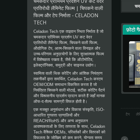
चमकदार प्रीमियम प्रदर्शन UV कट वेदर
च
प्रतिरोधी लैमिनेट फिल्म | चिपकने वाली
फिल्म और टेप निर्माता - CELADON
TECH
फ़ोटो ग
Celadon Tech एक ताइवान स्थित निर्माता है जो
चमकदार प्रीमियम प्रदर्शन UV कट वेदर
प्रतिरोधी लैमिनेट फिल्म, चिपकने वाली फिल्म,
औद्योगिक टेप, आत्म-चिपकने वाला विनाइल और
उच्च-परिणाम अनुप्रयोगों के लिए सुरक्षात्मक फिल्म
में विशेषज्ञता रखता है, जैसे कि ऑटोमोटिव,
इलेक्ट्रॉनिक्स, समुद्री और साइनज उद्योग।
स्वामित्व वाली थिक कोटिंग और आंशिक नियंत्रण
तकनीकों द्वारा समर्थित, Celadon Tech कस्टम
OEM/ODM समाधान विकसित करता है जो
नियंत्रित चिपकने वाली मोटाई, सटीक कोटिंग पैटर्न
और विश्वसनीय प्रदर्शन प्रदान करते हैं जहाँ मानक
ऑफ-द-शेल्फ सामग्री विफल होती है।
एक मजबूत अनुसंधान और विकास संस्कृति, ISO-
टैग
लै
आधारित गुणवत्ता प्रणालियों और
REACH/RoHS और अन्य अनुपालन
आवश्यकताओं के लिए तत्परता के साथ, Celadon
Tech वैश्विक OEMs, परिवर्तकों और वितरकों को
विफलता के जोखिम को कम करने, योग्यता समय