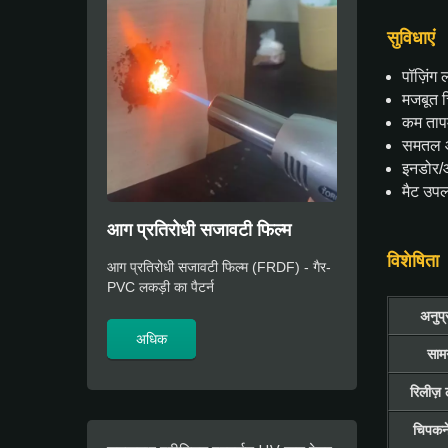
सुविधाएं
पॉज़िंग
मजबूत च
कम तापम
समतल और
इनडोर/आ
मैट उपल
आग प्रतिरोधी सजावटी फिल्म
विशेषिता
आग प्रतिरोधी सजावटी फिल्म (FRDF) - गैर-
PVC लकड़ी का पैटर्न
अनुप्
अधिक
सामग
रिलीज़
चिपकने