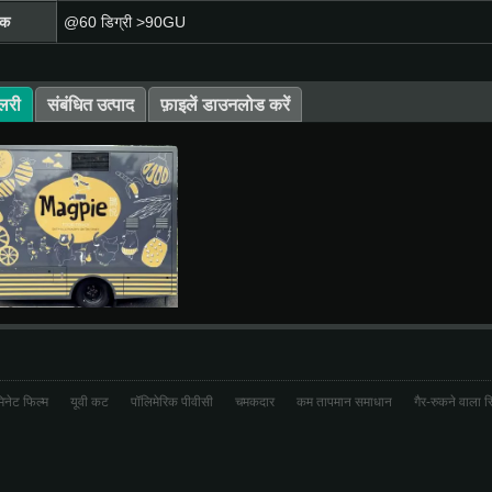
मक
@60 डिग्री >90GU
ैलरी
संबंधित उत्पाद
फ़ाइलें डाउनलोड करें
मिनेट फिल्म
यूवी कट
पॉलिमेरिक पीवीसी
चमकदार
कम तापमान समाधान
गैर-रुकने वाला स