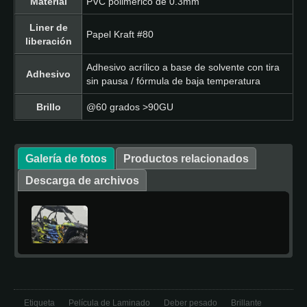
Material
PVC polimérico de 0.3mm
Liner de
Papel Kraft #80
liberación
Adhesivo acrílico a base de solvente con tira
Adhesivo
sin pausa / fórmula de baja temperatura
Brillo
@60 grados >90GU
Galería de fotos
Productos relacionados
Descarga de archivos
Etiqueta
Película de Laminado
Deber pesado
Brillante