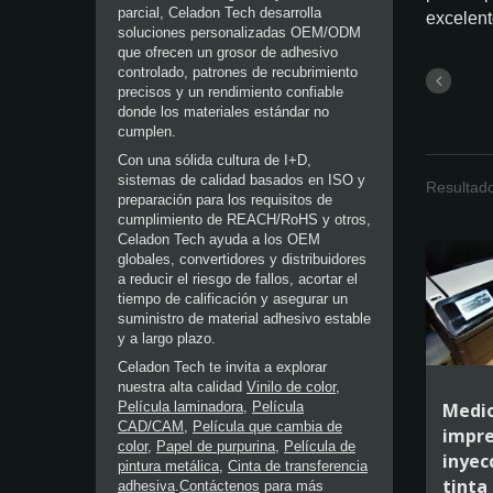
parcial, Celadon Tech desarrolla
excelent
soluciones personalizadas OEM/ODM
que ofrecen un grosor de adhesivo
controlado, patrones de recubrimiento
precisos y un rendimiento confiable
donde los materiales estándar no
cumplen.
Con una sólida cultura de I+D,
sistemas de calidad basados en ISO y
Resultado
preparación para los requisitos de
cumplimiento de REACH/RoHS y otros,
Celadon Tech ayuda a los OEM
globales, convertidores y distribuidores
a reducir el riesgo de fallos, acortar el
tiempo de calificación y asegurar un
suministro de material adhesivo estable
y a largo plazo.
Celadon Tech te invita a explorar
nuestra alta calidad
Vinilo de color
,
Medio
Película laminadora
,
Película
CAD/CAM
,
Película que cambia de
impre
color
,
Papel de purpurina
,
Película de
inyec
pintura metálica
,
Cinta de transferencia
tint
adhesiva
.
Contáctenos
para más