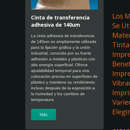
Los M
Cinta de transferencia
Se Ut
adhesiva de 140um
Mater
La cinta adhesiva de transferencia
de 140um es ampliamente utilizada
Tinta
para la fijación gráfica y la unión
Impre
industrial, conocida por su fuerte
adhesión a metales y plásticos con
Benef
alta energía superficial. Ofrece
ajustabilidad temporal para una
Impre
colocación precisa en superficies de
Vibra
plástico y mantiene su rendimiento
incluso después de la exposición a
Impri
la humedad y los cambios de
Varie
temperatura.
Elegi
Más