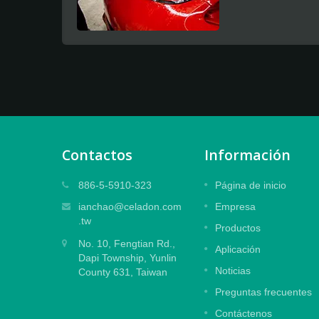
Contactos
Información
Película laminada en relieve
886-5-5910-323
Página de inicio
os de
Diseñada para proteger impresiones
ianchao@celadon.com
Empresa
n
digitales grandes y medianas con efecto
.tw
Productos
ad y
de relieve, con un pegamento especial
No. 10, Fengtian Rd.,
potente para un diseño sin residuos.
Aplicación
Dapi Township, Yunlin
Noticias
County 631, Taiwan
Lee mas
Preguntas frecuentes
Contáctenos