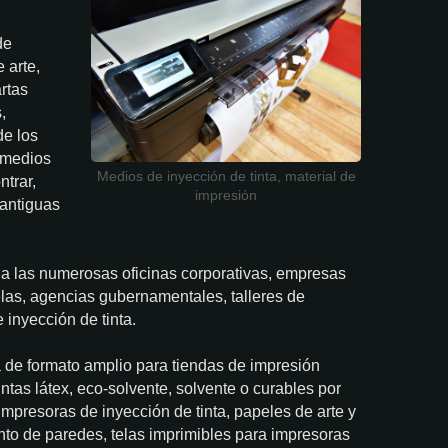
de
 arte,
artas
,
de los
 medios
Medios de inyección de tinta, material de
ntrar,
impresión
 antiguas
 a las numerosas oficinas corporativas, empresas
uelas, agencias gubernamentales, talleres de
 inyección de tinta.
 de formato amplio para tiendas de impresión
ntas látex, eco-solvente, solvente o curables por
mpresoras de inyección de tinta, papeles de arte y
ento de paredes, telas imprimibles para impresoras