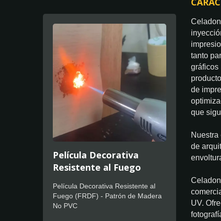
CARAC
Celadon 
inyecció
impresio
tanto pa
gráficos
producto
de impre
optimiza
que sig
Nuestra 
de arqui
Película Decorativa
envoltur
Resistente al Fuego
Celadon 
Película Decorativa Resistente al
comercia
Fuego (FRDF) - Patrón de Madera
UV. Ofre
No PVC
fotograf