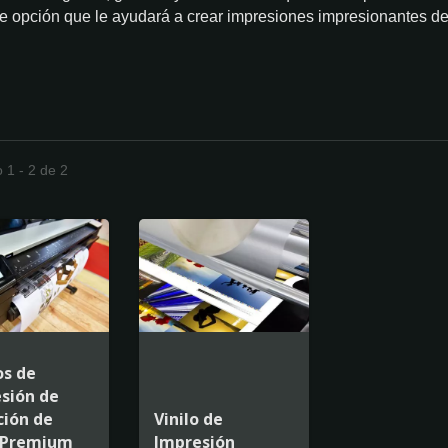
e opción que le ayudará a crear impresiones impresionantes de 
 1 - 2 de 2
s de
sión de
ción de
Vinilo de
a Premium
Impresión