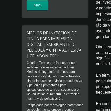
de inyec
Más
y papele
impresor
Junto co
rápida 
ayudado 
MEDIOS DE INYECCIÓN DE
gran for
TINTA PARA IMPRESIÓN
DIGITAL | FABRICANTE DE
Otro ben
PELÍCULA Y CINTA ADHESIVA
en una a
| CELADON TECH
signific
Celadon Tech es un fabricante con
necesida
sede en Taiwán especializado en
Medios de inyección de tinta para
En térmi
impresión digital, películas adhesivas,
particul
cintas industriales, vinilo autoadhesivo
y películas protectoras para
presupue
aplicaciones de alta consecuencia en
frecuent
las industrias automotriz, electrónica,
marina y de señalización.
En concl
Respaldada por tecnologías patentadas
para imp
de recubrimiento grueso y control