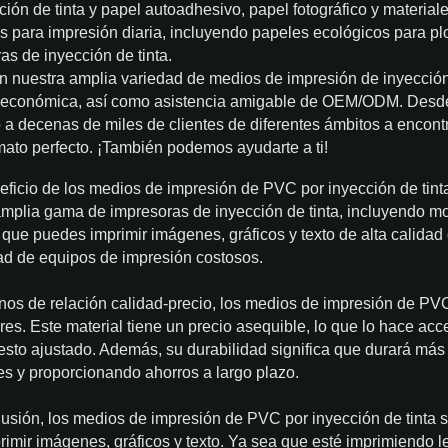
ción de tinta y papel autoadhesivo, papel fotográfico y materia
s para impresión diaria, incluyendo papeles ecológicos para pl
as de inyección de tinta.
n nuestra amplia variedad de medios de impresión de inyección
y económica, así como asistencia amigable de OEM/ODM. Desd
a decenas de miles de clientes de diferentes ámbitos a encontr
mato perfecto. ¡También podemos ayudarte a ti!
eficio de los medios de impresión de PVC por inyección de tinta 
mplia gama de impresoras de inyección de tinta, incluyendo mod
a que puedes imprimir imágenes, gráficos y texto de alta calidad
d de equipos de impresión costosos.
nos de relación calidad-precio, los medios de impresión de P
ares. Este material tiene un precio asequible, lo que lo hace ac
sto ajustado. Además, su durabilidad significa que durará má
es y proporcionando ahorros a largo plazo.
usión, los medios de impresión de PVC por inyección de tinta so
rimir imágenes, gráficos y texto. Ya sea que esté imprimiendo le