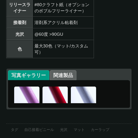
リリースラ
#80クラフト紙（オプション
イナー
のボブルフリーライナー）
接着剤
溶剤系アクリル粘着剤
光沢
@60度 >90GU
最大30色（マット/カスタム
色
可）
写真ギャラリー
関連製品
タグ
自己接着ビニール
光沢
マット
カーラップ