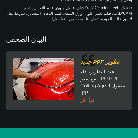
تدعوك Celadon Tech لاستكشاف
فينيل ملون
,
فيلم التغليف
,
فيلم
CAD/CAM
,
فيلم تغيير اللون
,
ورق اللمعة
,
فيلم الدهان المعدني
,
شريط نقل
لاصق
عالية الجودة.
اتصل بنا
لمزيد من التفاصيل!
البيان الصحفي
تطوير PPF جديد
تحت التطوير، أداء
TPU PPF مع سعر
معقول لـ Cutting Age
PPF.
اقرأ أكثر