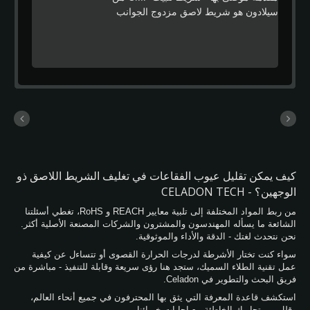
سيلادون هو شريط لاصق مزدوج الجوانب
عالي الأداء مصمم خصيصًا لتطبيقات تجميع
وسادة التلميع لأشباه الموصلات. تم استخدام
المنتج بنجاح ضمن سلسلة توريد أشباه
الموصلات في تايوان لأكثر من 10 سنوات، مما
يوفر أداءً موثوقًا في الربط لوسادات التلميع
CMP في بيئات الإنتاج الصعبة. تتميز الشريط
بتركيب لاصق أكريليكي سميك، وفيلم حامل
PET دقيق، ومقاومة عالية للقص، مما يساعد
الشركات المصنعة على تحسين جودة تركيب
الوسادات، وتقليل عيوب الفقاعات، والحفاظ
على أداء التلميع المستقر طوال دورة العملية.
كيف يمكن تقليل عيوب الفقاعات في تغليف الشريط اللاصق ذو
الوجهين؟ - CELADON TECH
من ربط المواد المختلفة إلى تلبية معايير REACH و RoHS، تغطي أسئلتنا
الشائعة ما يسأله المهندسون والمشترون والشركات المصنعة الأصلية أكثر.
نحن نتحدث لغتك - الدقة والأداء والموثوقية.
سواء كنت تختار الأشرطة لدرجات الحرارة القصوى أو تتساءل عن كيفية
عمل تقنية الطلاء السميك، ستجد هنا رؤى سريعة وقابلة للتنفيذ - مباشرة من
فريق البحث والتطوير في Celadon.
استكشف قاعدة المعرفة التي يثق بها المحترفون في جميع أنحاء العالم،
وقلل من تجاربك الخاطئة مع إجابات خبرائنا.