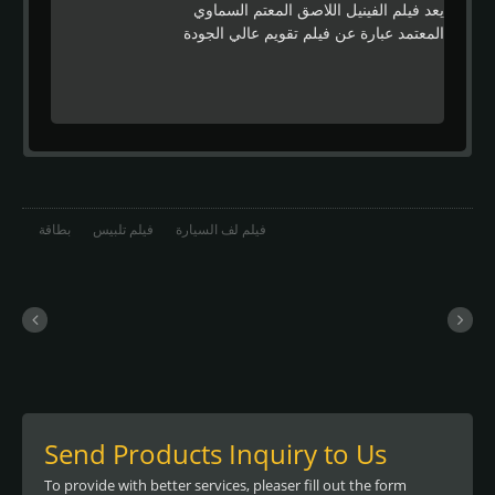
يعد فيلم الفينيل اللاصق المعتم السماوي
المعتمد عبارة عن فيلم تقويم عالي الجودة
مصمم للاستخدام في أسواق اللافتات حيث
يتطلب تشطيب فيلم عالي الجودة وتغليف
بألوان كاملة بتكلفة فعالة. تتيح ميزة التطبيق
السهل للسيلادون إمكانية تحديد الموضع بشكل
أسرع، ويتميز بغراء قوي خاص لتصميم خالٍ
من البقايا.
فيلم لف السيارة
فيلم تلبيس
بطاقة