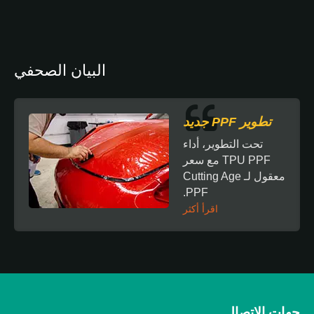
البيان الصحفي
تطوير PPF جديد
تحت التطوير، أداء
TPU PPF مع سعر
معقول لـ Cutting Age
PPF.
اقرأ أكثر
جهات الاتصال