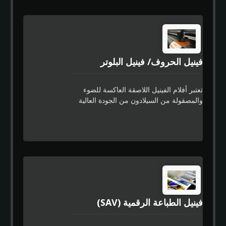
النقش وله لاصق قوي خاص لتصميم خالٍ من
البقايا. بفضل قابليتها الممتازة للتشكيل
وأدائها الموثوق به على مر الزمن، فإن هذه
المنتجات مناسبة بشكل خاص لتغليف
السيارات جزئيًا أو كليًا والأسطح المموجة.
فينيل الحروف/ فينيل البلوتر
تعتبر أفلام الفينيل اللاصقة العاكسة للضوء
والمصقولة من السيلادون من الجودة العالية
وتأتي مع طبقة داخلية تساعد على تسطيح
الفيلم. تم تصميمها للاستخدام في أسواق
اللافتات حيث تتطلب تشطيبًا عالي الجودة.
توفر أداءًا ممتازًا في القطع والتقشير وسهولة
العمل معها. تتيح ميزة التطبيق السهل
للسيلادون تحقيق توضيح أسرع، وتحتوي على
لاصق قوي خاص لتصميم خالٍ من البقايا.
فينيل الطباعة الرقمية (SAV)