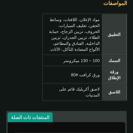
المواصفات
مواد الإعلان، اللافتات، وسائط
الحقن، تغليف السيارات،
الحروف، تزيين الزجاج، حماية
التطبيق
الطلاء، تزيين الجدران، تزيين
الداخلية، الفنادق والمطاعم،
الألواح المضادة للتآكل، الأثاث.
السمك
100 ~ 130 ميكرومتر
ورقة
ورق كرافت #80
الإطلاق
لاصق أكريليك قائم على
اللاصق
المذيبات
المنتجات ذات الصلة