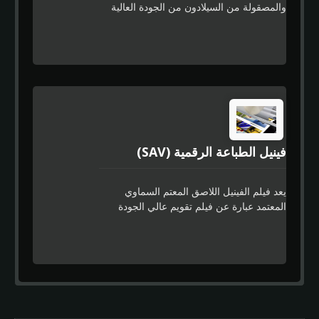
والمصقولة من السيلادون من الجودة العالية
وتأتي مع طبقة داخلية تساعد على تسطيح
الفيلم. تم تصميمها للاستخدام في أسواق
اللافتات حيث تتطلب تشطيبًا عالي الجودة.
توفر أداءًا ممتازًا في القطع والتقشير وسهولة
العمل معها. تتيح ميزة التطبيق السهل
للسيلادون تحقيق توضيح أسرع، وتحتوي على
لاصق قوي خاص لتصميم خالٍ من البقايا.
فينيل الطباعة الرقمية (SAV)
يعد فيلم الفينيل اللاصق المعتم السماوي
المعتمد عبارة عن فيلم تقويم عالي الجودة
مصمم للاستخدام في أسواق اللافتات حيث
يتطلب تشطيب فيلم عالي الجودة وتغليف
بألوان كاملة بتكلفة فعالة. تتيح ميزة التطبيق
السهل للسيلادون إمكانية تحديد الموضع بشكل
أسرع، ويتميز بغراء قوي خاص لتصميم خالٍ
من البقايا.