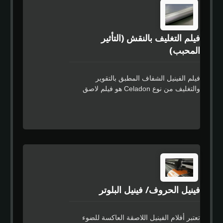
فيلم التغليف بالنقش (التأثير
المحبب)
فيلم الفينيل الشفاف المطبق بالتقوير
والتغليف من نوع Celadon هو فيلم لاصق
PVC ناعم ومرن بسمك 100 ميكرومتر ~ 130
ميكرومتر مصمم خصيصًا لحماية الطباعات
الرقمية الكبيرة والمتوسطة الحجم بتأثير
النقش وله لاصق قوي خاص لتصميم خالٍ من
البقايا. بفضل قابليتها الممتازة للتشكيل
وأدائها الموثوق به على مر الزمن، فإن هذه
المنتجات مناسبة بشكل خاص لتغليف
السيارات جزئيًا أو كليًا والأسطح المموجة.
فينيل الحروف/ فينيل البلوتر
تعتبر أفلام الفينيل اللاصقة العاكسة للضوء