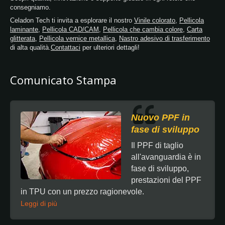
consegniamo.
temperatura generale. La pellicola laminata
Celadon Tech ti invita a esplorare il nostro
Vinile colorato
,
Pellicola
Celadon ha un'eccellente conformabilità e
laminante
,
Pellicola CAD/CAM
,
Pellicola che cambia colore
,
Carta
prestazioni affidabili nel tempo, questi
glitterata
,
Pellicola vernice metallica
,
Nastro adesivo di trasferimento
prodotti sono particolarmente adatti per il
di alta qualità.
Contattaci
per ulteriori dettagli!
rivestimento parziale o totale di veicoli e
superfici ondulate. Il prodotto è compatibile
con le tecniche standard di stampa digitale a
Comunicato Stampa
solvente, eco-solvente e lattice.
Nuovo PPF in
fase di sviluppo
Il PPF di taglio
all'avanguardia è in
fase di sviluppo,
prestazioni del PPF
in TPU con un prezzo ragionevole.
Leggi di più