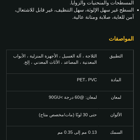
المسطحات والمنحنيات والزوايا.
السطح غير سهل الإلوثة، سهل التنظيف، غير قابل للاشتعال،
آمن للغاية، صلابة ومتانة عالية.
المواصفات
التطبيق
الثلاجة ، آلة الغسيل ، الأجهزة المنزلية ، الأبواب
المعدنية ، المصاعد ، الأثاث المعدني ، إلخ.
المادة
PET، PVC
لمعان
لمعان: @60 درجة >90GU
الألوان
حتى 30 لونًا (مات/مخصص متاح)
السمك
0.13 مم إلى 0.35 مم