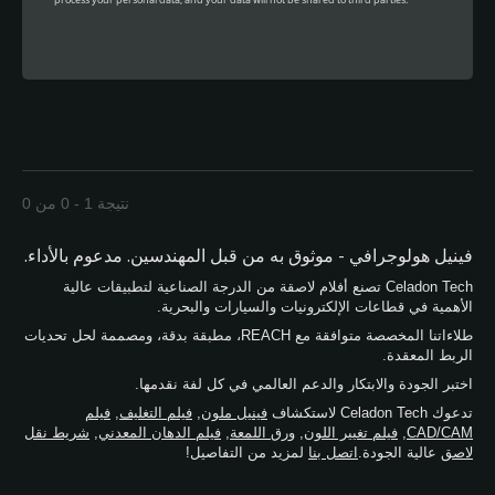
نتيجة 1 - 0 من 0
فينيل هولوجرافي - موثوق به من قبل المهندسين. مدعوم بالأداء.
Celadon Tech تصنع أفلام لاصقة من الدرجة الصناعية لتطبيقات عالية
الأهمية في قطاعات الإلكترونيات والسيارات والبحرية.
طلاءاتنا المخصصة متوافقة مع REACH، مطبقة بدقة، ومصممة لحل تحديات
الربط المعقدة.
اختبر الجودة والابتكار والدعم العالمي في كل لفة نقدمها.
تدعوك Celadon Tech لاستكشاف
فينيل ملون
,
فيلم التغليف
,
فيلم
CAD/CAM
,
فيلم تغيير اللون
,
ورق اللمعة
,
فيلم الدهان المعدني
,
شريط نقل
لاصق
عالية الجودة.
اتصل بنا
لمزيد من التفاصيل!