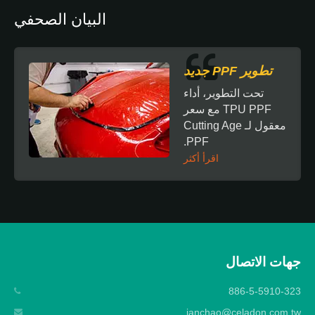
البيان الصحفي
تطوير PPF جديد
تحت التطوير، أداء
TPU PPF مع سعر
معقول لـ Cutting Age
PPF.
اقرأ أكثر
جهات الاتصال
886-5-5910-323
ianchao@celadon.com.tw